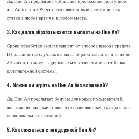
Да, Пин Ап предлагает мобильное приложение, доступное
для Android и iOS, что позволяет пользователям делать
ставки в любое время и в любом месте.
3. Как долго обрабатываются выплаты на Пин Ап?
Сроки обработки выплат зависят от способа вывода средств.
В большинстве случаев, выплаты обрабатываются в течение
24 часов, но могут задерживаться в зависимости от банка
или платежной системы.
4. Можно ли играть на Пин Ап без вложений?
Да, Пин Ап предлагает бонусы для новых пользователей,
включая бесплатные ставки, что позволяет начать играть без
первоначальных вложений.
5. Как связаться с поддержкой Пин Ап?