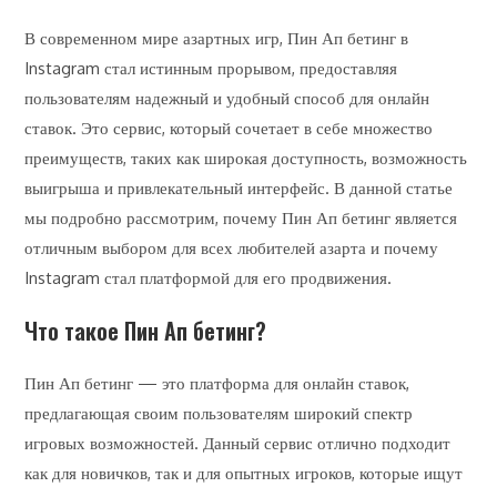
В современном мире азартных игр, Пин Ап бетинг в
Instagram стал истинным прорывом, предоставляя
пользователям надежный и удобный способ для онлайн
ставок. Это сервис, который сочетает в себе множество
преимуществ, таких как широкая доступность, возможность
выигрыша и привлекательный интерфейс. В данной статье
мы подробно рассмотрим, почему Пин Ап бетинг является
отличным выбором для всех любителей азарта и почему
Instagram стал платформой для его продвижения.
Что такое Пин Ап бетинг?
Пин Ап бетинг — это платформа для онлайн ставок,
предлагающая своим пользователям широкий спектр
игровых возможностей. Данный сервис отлично подходит
как для новичков, так и для опытных игроков, которые ищут