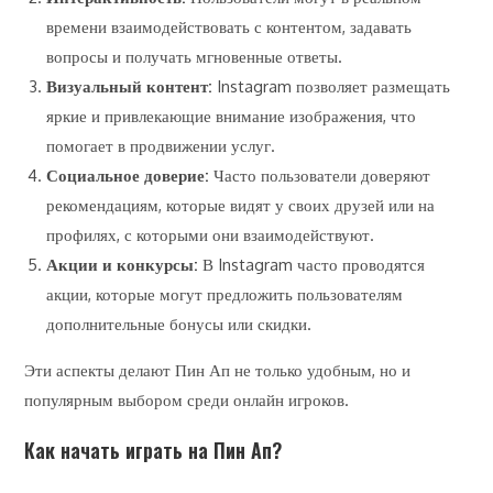
времени взаимодействовать с контентом, задавать
вопросы и получать мгновенные ответы.
Визуальный контент:
Instagram позволяет размещать
яркие и привлекающие внимание изображения, что
помогает в продвижении услуг.
Социальное доверие:
Часто пользователи доверяют
рекомендациям, которые видят у своих друзей или на
профилях, с которыми они взаимодействуют.
Акции и конкурсы:
В Instagram часто проводятся
акции, которые могут предложить пользователям
дополнительные бонусы или скидки.
Эти аспекты делают Пин Ап не только удобным, но и
популярным выбором среди онлайн игроков.
Как начать играть на Пин Ап?