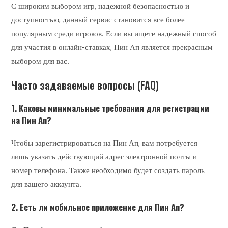
С широким выбором игр, надежной безопасностью и
доступностью, данный сервис становится все более
популярным среди игроков. Если вы ищете надежный способ
для участия в онлайн-ставках, Пин Ап является прекрасным
выбором для вас.
Часто задаваемые вопросы (FAQ)
1. Каковы минимальные требования для регистрации
на Пин Ап?
Чтобы зарегистрироваться на Пин Ап, вам потребуется
лишь указать действующий адрес электронной почты и
номер телефона. Также необходимо будет создать пароль
для вашего аккаунта.
2. Есть ли мобильное приложение для Пин Ап?