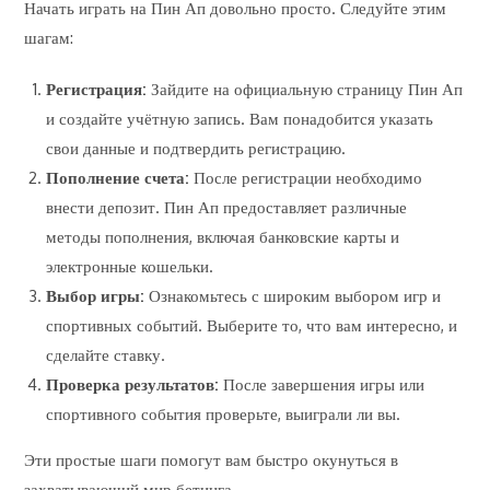
Начать играть на Пин Ап довольно просто. Следуйте этим
шагам:
Регистрация:
Зайдите на официальную страницу Пин Ап
и создайте учётную запись. Вам понадобится указать
свои данные и подтвердить регистрацию.
Пополнение счета:
После регистрации необходимо
внести депозит. Пин Ап предоставляет различные
методы пополнения, включая банковские карты и
электронные кошельки.
Выбор игры:
Ознакомьтесь с широким выбором игр и
спортивных событий. Выберите то, что вам интересно, и
сделайте ставку.
Проверка результатов:
После завершения игры или
спортивного события проверьте, выиграли ли вы.
Эти простые шаги помогут вам быстро окунуться в
захватывающий мир бетинга.