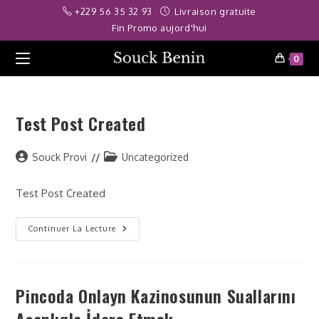
Skip
is giriş
deneme bonusu
Deneme bonusu veren siteler 2026
betpar
+229 56 35 32 93
Livraison gratuite
to
Fin Promo aujord'hui
content
0
Test Post Created
Auteur/autrice
Post
Souck Provi
Uncategorized
de
category:
la
Test Post Created
publication :
Test
Continuer La Lecture
Post
Created
Pincoda Onlayn Kazinosunun Suallarını