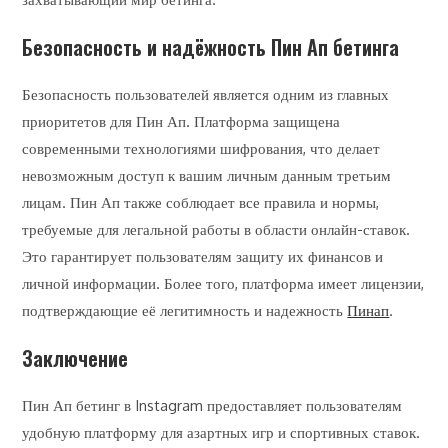
Безопасность и надёжность Пин Ап бетинга
Безопасность пользователей является одним из главных
приоритетов для Пин Ап. Платформа защищена
современными технологиями шифрования, что делает
невозможным доступ к вашим личным данным третьим
лицам. Пин Ап также соблюдает все правила и нормы,
требуемые для легальной работы в области онлайн-ставок.
Это гарантирует пользователям защиту их финансов и
личной информации. Более того, платформа имеет лицензии,
подтверждающие её легитимность и надежность
Пинап
.
Заключение
Пин Ап бетинг в Instagram предоставляет пользователям
удобную платформу для азартных игр и спортивных ставок.