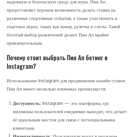
надежную и безопасную среду для игры. Пин Ап
предоставляет игрокам возможность делать ставки на
различные спортивные события, а также участвовать в
азартных играх, таких как покер, рулетка и слоты. Такой
богатый выбор развлечений делает Пин Ап крайне
привлекательным.
Почему стоит выбрать Пин Ап бетинг в
Instagram?
Использование Instagram для продвижения онлайн-ставок
Пин Ап имеет несколько ключевых преимуществ:
Доступность:
Instagram — это платформа, где
миллионы пользователей ежедневно выходят, что делает
её идеальным местом для связи с потенциальными
клиентами.
Интерактивность:
Пользователи могут в реальном