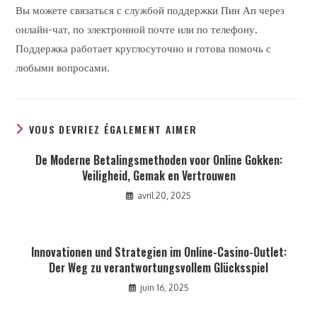
Вы можете связаться с службой поддержки Пин Ап через
онлайн-чат, по электронной почте или по телефону.
Поддержка работает круглосуточно и готова помочь с
любыми вопросами.
VOUS DEVRIEZ ÉGALEMENT AIMER
De Moderne Betalingsmethoden voor Online Gokken:
Veiligheid, Gemak en Vertrouwen
avril 20, 2025
Innovationen und Strategien im Online-Casino-Outlet:
Der Weg zu verantwortungsvollem Glücksspiel
juin 16, 2025