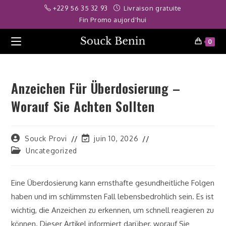
Skip
his giriş
deneme bonusu
acarbet
deneme bonusu veren siteler
tara
+229 56 35 32 93
Livraison gratuite
to
Fin Promo aujord'hui
content
0
Anzeichen Für Überdosierung –
Worauf Sie Achten Sollten
Auteur/autrice
Dernière
Souck Provi
juin 10, 2026
de
modification
Post
Uncategorized
la
de
category:
publication :
la
publication :
Eine Überdosierung kann ernsthafte gesundheitliche Folgen
haben und im schlimmsten Fall lebensbedrohlich sein. Es ist
wichtig, die Anzeichen zu erkennen, um schnell reagieren zu
können. Dieser Artikel informiert darüber, worauf Sie