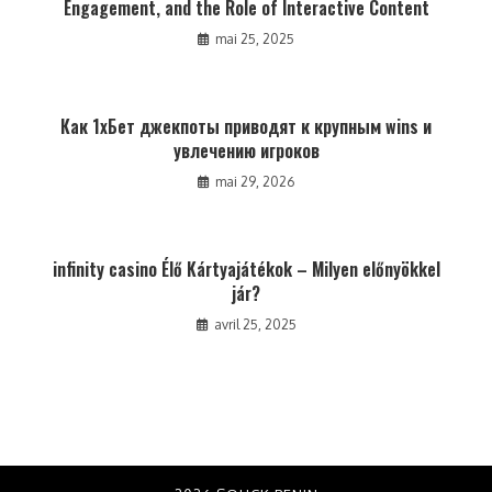
Engagement, and the Role of Interactive Content
mai 25, 2025
Как 1хБет джекпоты приводят к крупным wins и
увлечению игроков
mai 29, 2026
infinity casino Élő Kártyajátékok – Milyen előnyökkel
jár?
avril 25, 2025