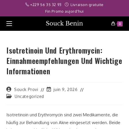
Skip
riş
skorbet
jojobet
telegram ifşa
deneme bonusu
betwoon
casibom
jo
+229 56 35 32 93
Livraison gratuite
to
Fin Promo aujord'hui
content
0
Isotretinoin Und Erythromycin:
Einnahmeempfehlungen Und Wichtige
Informationen
Auteur/autrice
Dernière
Souck Provi
juin 9, 2026
de
modification
Post
Uncategorized
la
de
category:
publication :
la
publication :
Isotretinoin und Erythromycin sind zwei Medikamente, die
häufig zur Behandlung von Akne eingesetzt werden. Beide