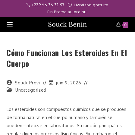
Skip
iş
deneme bonusu
Deneme bonusu veren siteler 2026
betpark günc
+229 56 35 32 93
Livraison gratuite
to
Fin Promo aujord'hui
content
0
Cómo Funcionan Los Esteroides En El
Cuerpo
Auteur/autrice
Dernière
Souck Provi
juin 9, 2026
de
modification
Post
Uncategorized
la
de
category:
publication :
la
publication :
Los esteroides son compuestos químicos que se producen
de forma natural en el cuerpo humano y también se
pueden sintetizar en laboratorios. Su función principal es
regular diversos procesos fisiológicos. Sin embargo, el