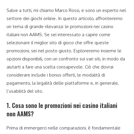
Salve a tutti, mi chiamo Marco Rossi, e sono un esperto nel
settore dei giochi online. In questo articolo, affronteremo
un tema di grande rilevanza: le promozioni nei casino
italiani non AAMS. Se sei interessato a capire come
selezionare il miglior sito di gioco che offre queste
promozioni, sei nel posto giusto. Esploreremo insieme le
opzioni disponibili, con un confronto sui vari siti, in modo da
aiutarti a fare una scelta consapevole. Ciò che dovrai
considerare include i bonus offerti, le modalità di
pagamento, la legalità delle piattaforme e, in generale,
l’usabilità del sito.
1. Cosa sono le promozioni nei casino italiani
non AAMS?
Prima di immergerci nelle comparazioni, è fondamentale