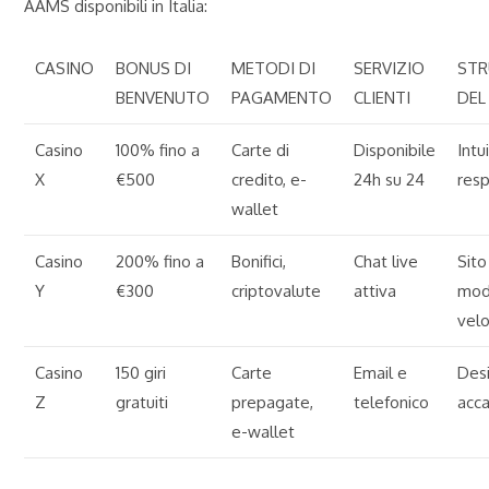
AAMS disponibili in Italia:
CASINO
BONUS DI
METODI DI
SERVIZIO
ST
BENVENUTO
PAGAMENTO
CLIENTI
DEL
Casino
100% fino a
Carte di
Disponibile
Intu
X
€500
credito, e-
24h su 24
res
wallet
Casino
200% fino a
Bonifici,
Chat live
Sito
Y
€300
criptovalute
attiva
mod
vel
Casino
150 giri
Carte
Email e
Des
Z
gratuiti
prepagate,
telefonico
acca
e-wallet