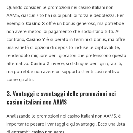
Quando consideri le promozioni nei casino italiani non
AAMS, ciascun sito ha i suoi punti di forza e debolezza. Per
esempio,
Casino X
offre un bonus generoso, ma potrebbe
non avere metodi di pagamento che soddisfano tutti. Al
contrario,
Casino Y
è superato in termini di bonus, ma offre
una varietà di opzioni di deposito, incluse le criptovalute,
rendendolo migliore per i giocatori che preferiscono questa
alternativa.
Casino Z
invece, si distingue per i giri gratuiti,
ma potrebbe non avere un supporto clienti così reattivo
come gli altri.
3. Vantaggi e svantaggi delle promozioni nei
casino italiani non AAMS
Analizzando le promozioni nei casino italiani non AAMS, è
importante pesare i vantaggi e gli svantaggi. Ecco una lista
di entrambi:
casino non aams