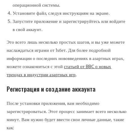
операционной системы.
Установите файл, следуя инструкциям на экране.
Запустите приложение и зарегистрируйтесь или войдите
в свой аккаунт.
Это всего лишь несколько простых шагов, и вы уже можете
наслаждаться играми от 1хбет. Для более подробной
информации о последних нововведениях в азартных играх,
можете ознакомиться с этой
статьей от BBC о новых
трендах в индустрии азартных игр
.
Регистрация и создание аккаунта
После установки приложения, вам необходимо
зарегистрироваться. Этот процесс занимает всего несколько
минут. Вам нужно будет ввести свои личные данные, такие
как: