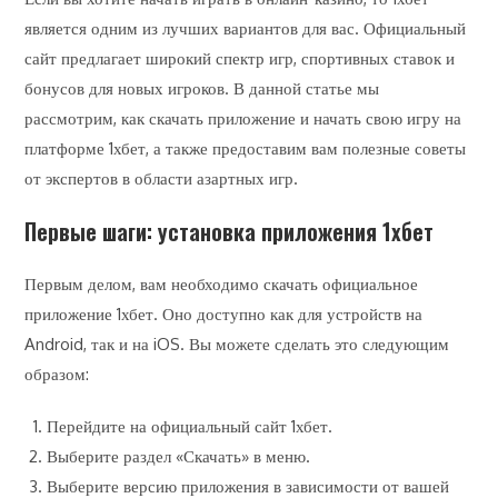
является одним из лучших вариантов для вас. Официальный
сайт предлагает широкий спектр игр, спортивных ставок и
бонусов для новых игроков. В данной статье мы
рассмотрим, как скачать приложение и начать свою игру на
платформе 1хбет, а также предоставим вам полезные советы
от экспертов в области азартных игр.
Первые шаги: установка приложения 1хбет
Первым делом, вам необходимо скачать официальное
приложение 1хбет. Оно доступно как для устройств на
Android, так и на iOS. Вы можете сделать это следующим
образом:
Перейдите на официальный сайт 1хбет.
Выберите раздел «Скачать» в меню.
Выберите версию приложения в зависимости от вашей