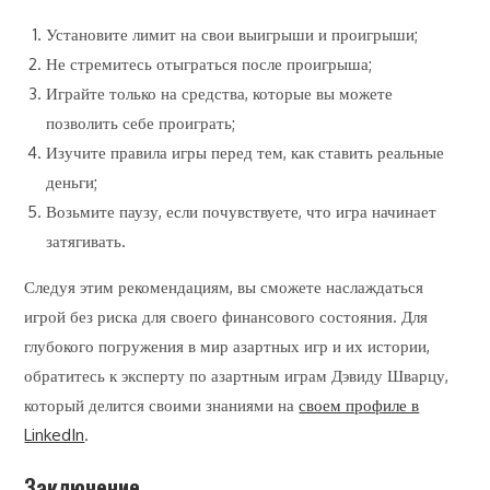
Установите лимит на свои выигрыши и проигрыши;
Не стремитесь отыграться после проигрыша;
Играйте только на средства, которые вы можете
позволить себе проиграть;
Изучите правила игры перед тем, как ставить реальные
деньги;
Возьмите паузу, если почувствуете, что игра начинает
затягивать.
Следуя этим рекомендациям, вы сможете наслаждаться
игрой без риска для своего финансового состояния. Для
глубокого погружения в мир азартных игр и их истории,
обратитесь к эксперту по азартным играм Дэвиду Шварцу,
который делится своими знаниями на
своем профиле в
LinkedIn
.
Заключение