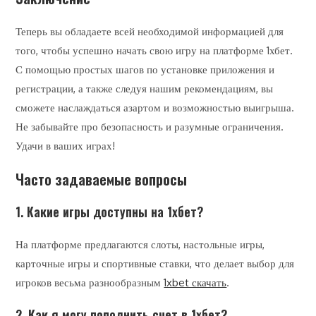
Теперь вы обладаете всей необходимой информацией для
того, чтобы успешно начать свою игру на платформе 1хбет.
С помощью простых шагов по установке приложения и
регистрации, а также следуя нашим рекомендациям, вы
сможете наслаждаться азартом и возможностью выигрыша.
Не забывайте про безопасность и разумные ограничения.
Удачи в ваших играх!
Часто задаваемые вопросы
1. Какие игры доступны на 1хбет?
На платформе предлагаются слоты, настольные игры,
карточные игры и спортивные ставки, что делает выбор для
игроков весьма разнообразным
1xbet скачать
.
2. Как я могу пополнить счет в 1хбет?