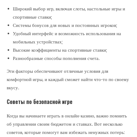
Широкий выбор игр, включая слоты, настольные игры и
спортивные ставки;
Системы бонусов для новых и постоянных игроков;
Удобный интерфейс и возможность использования на
мобильных устройствах;
Высокие коэффициенты на спортивные ставки;
Разнообразные способы пополнения счета.
Эти факторы обеспечивают отличные условия для
комфортной игры, и каждый сможет найти что-то по своему
вкусу.
Советы по безопасной игре
Когда вы начинаете играть в онлайн-казино, важно помнить
об управлении своим бюджетом и ставках. Вот несколько
советов, которые помогут вам избежать ненужных потерь: