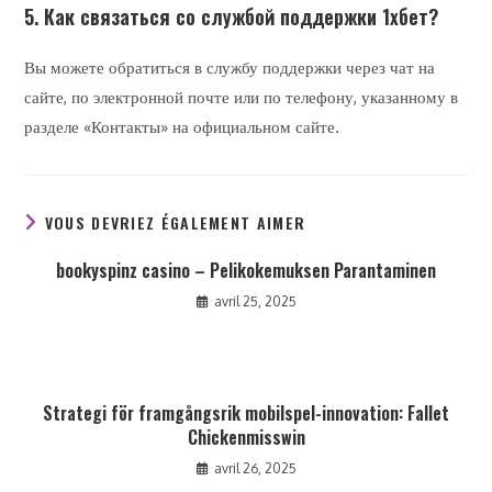
5. Как связаться со службой поддержки 1хбет?
Вы можете обратиться в службу поддержки через чат на
сайте, по электронной почте или по телефону, указанному в
разделе «Контакты» на официальном сайте.
VOUS DEVRIEZ ÉGALEMENT AIMER
bookyspinz casino – Pelikokemuksen Parantaminen
avril 25, 2025
Strategi för framgångsrik mobilspel-innovation: Fallet
Chickenmisswin
avril 26, 2025