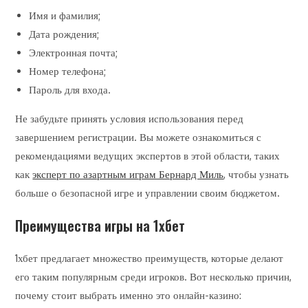
Имя и фамилия;
Дата рождения;
Электронная почта;
Номер телефона;
Пароль для входа.
Не забудьте принять условия использования перед
завершением регистрации. Вы можете ознакомиться с
рекомендациями ведущих экспертов в этой области, таких
как
эксперт по азартным играм Бернард Миль
, чтобы узнать
больше о безопасной игре и управлении своим бюджетом.
Преимущества игры на 1хбет
1хбет предлагает множество преимуществ, которые делают
его таким популярным среди игроков. Вот несколько причин,
почему стоит выбрать именно это онлайн-казино: