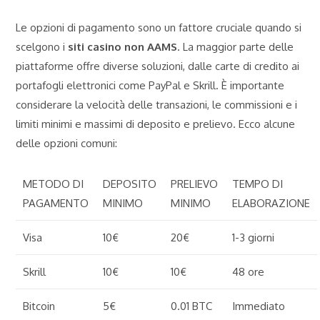
Le opzioni di pagamento sono un fattore cruciale quando si
scelgono i
siti casino non AAMS
. La maggior parte delle
piattaforme offre diverse soluzioni, dalle carte di credito ai
portafogli elettronici come PayPal e Skrill. È importante
considerare la velocità delle transazioni, le commissioni e i
limiti minimi e massimi di deposito e prelievo. Ecco alcune
delle opzioni comuni:
METODO DI
DEPOSITO
PRELIEVO
TEMPO DI
PAGAMENTO
MINIMO
MINIMO
ELABORAZIONE
Visa
10€
20€
1-3 giorni
Skrill
10€
10€
48 ore
Bitcoin
5€
0.01 BTC
Immediato