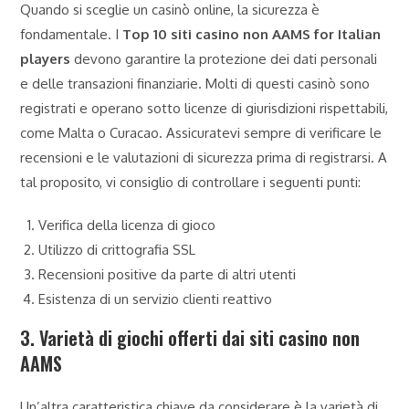
Quando si sceglie un casinò online, la sicurezza è
fondamentale. I
Top 10 siti casino non AAMS for Italian
players
devono garantire la protezione dei dati personali
e delle transazioni finanziarie. Molti di questi casinò sono
registrati e operano sotto licenze di giurisdizioni rispettabili,
come Malta o Curacao. Assicuratevi sempre di verificare le
recensioni e le valutazioni di sicurezza prima di registrarsi. A
tal proposito, vi consiglio di controllare i seguenti punti:
Verifica della licenza di gioco
Utilizzo di crittografia SSL
Recensioni positive da parte di altri utenti
Esistenza di un servizio clienti reattivo
3. Varietà di giochi offerti dai siti casino non
AAMS
Un’altra caratteristica chiave da considerare è la varietà di