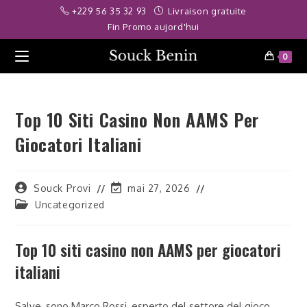
Skip
eneme bonusu
grandpashabet
jojobet
casibom
+229 56 35 32 93
Livraison gratuite
to
Fin Promo aujord'hui
content
0
Top 10 Siti Casino Non AAMS Per
Giocatori Italiani
Auteur/autrice
Dernière
Souck Provi
mai 27, 2026
de
modification
Post
Uncategorized
la
de
category:
publication :
la
publication :
Top 10 siti casino non AAMS per giocatori
italiani
Salve, sono Marco Rossi, esperto del settore del gioco