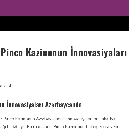
ล็อต
Terra Sancta Blog
betoffice
betoffice
casino non aams
galabet
j
Pinco Kazinonun İnnovasiyaları
rized
un İnnovasiyaları Azərbaycanda
və Pinco Kazinonun Azərbaycandakı innovasiyaları bu sahədəki
ırmağı hədəfləyir. Bu məqalədə, Pinco Kazinonun tətbiq etdiyi yeni