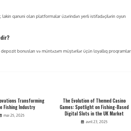
akin qanuni olan platformalar üzərindən yerli istifadəçilərin oyun
edir?
lk depozit bonusları və müntəzəm müştərilər üçün loyallıq proqramlar
novations Transforming
The Evolution of Themed Casino
ce Fishing Industry
Games: Spotlight on Fishing-Based
Digital Slots in the UK Market
mai 25, 2025
avril 23, 2025