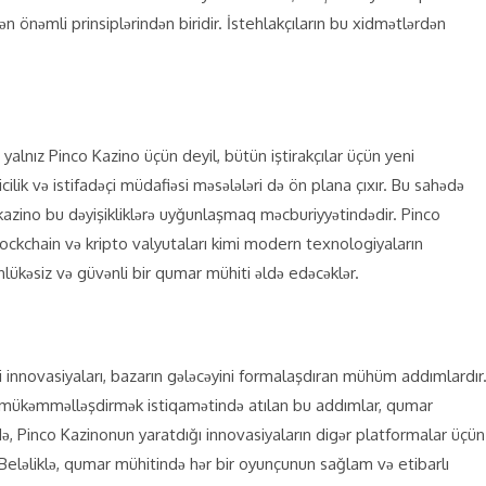
ən önəmli prinsiplərindən biridir. İstehlakçıların bu xidmətlərdən
alnız Pinco Kazino üçün deyil, bütün iştirakçılar üçün yeni
cilik və istifadəçi müdafiəsi məsələləri də ön plana çıxır. Bu sahədə
 kazino bu dəyişikliklərə uyğunlaşmaq məcburiyyətindədir. Pinco
lockchain və kripto valyutaları kimi modern texnologiyaların
əhlükəsiz və güvənli bir qumar mühiti əldə edəcəklər.
nnovasiyaları, bazarın gələcəyini formalaşdıran mühüm addımlardır
ni mükəmməlləşdirmək istiqamətində atılan bu addımlar, qumar
ə, Pinco Kazinonun yaratdığı innovasiyaların digər platformalar üçün
Beləliklə, qumar mühitində hər bir oyunçunun sağlam və etibarlı