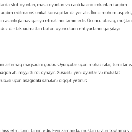
larda slot oyunları, masa oyunları və canlı kazino imkanları təqdim
a təqdim edilməmiş unikal konseptlər də yer alır. İkinci mühüm aspekt,
ərin asanlıqla navigasiya etmələrini təmin edir. Üçüncü olaraq, müştəri
düz dəstək xidmətləri bütün oyunçuların ehtiyaclarını qarşılayır
i artırmaq məqsədini güdür. Oyunçular üçün mühazirələr, turnirlər v
maqda əhəmiyyətli rol oynayır. Xüsusilə yeni oyunlar və mükafat
crübəsi üçün aşağıdakı sahələrə diqqət yetirilir:
i hiss etmələrini təmin edir. Eyni zamanda, müştəri rəyləri toplama və