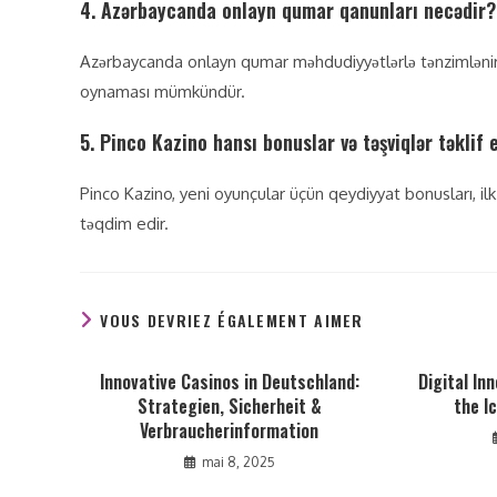
4. Azərbaycanda onlayn qumar qanunları necədir?
Azərbaycanda onlayn qumar məhdudiyyətlərlə tənzimlənir, l
oynaması mümkündür.
5. Pinco Kazino hansı bonuslar və təşviqlər təklif 
Pinco Kazino, yeni oyunçular üçün qeydiyyat bonusları, i
təqdim edir.
VOUS DEVRIEZ ÉGALEMENT AIMER
Innovative Casinos in Deutschland:
Digital In
Strategien, Sicherheit &
the I
Verbraucherinformation
mai 8, 2025