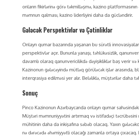
onların fikirlərinə görə təkmilləşmə, kazino platformasının 
məmnun qalması, kazino liderliyini daha da gücləndirir.
Gələcək Perspektivlər və Çətinliklər
Onlayn qumar bazarında yaşanan bu sürətli innovasiyalar y
perspektivlər açır. Bununla yanaşı, təhlükəsizlik, qanunveri
davamlı olaraq qanunvericilikdə dəyişikliklər baş verir və
Kazinonun gələcəyində mütləq görüləcək işlər arasında, b
interqrasiya edilməsi yer alır. Beləliklə, müştərilər daha t
Sonuç
Pinco Kazinonun Azərbaycanda onlayn qumar sahəsindəki i
Müştəri məmnuniyyətini artırmaq və istifadəçi təcrübəsi
mühitinin daha da inkişafına səbəb olacaq. Yaxın gələcəkd
nə dərəcədə əhəmiyyətli olacağı zamanla ortaya çıxacaq. 