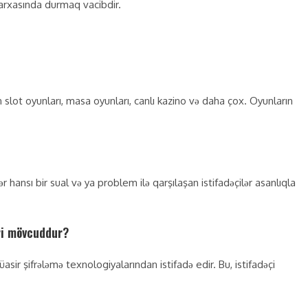
 arxasında durmaq vacibdir.
 slot oyunları, masa oyunları, canlı kazino və daha çox. Oyunların
 hansı bir sual və ya problem ilə qarşılaşan istifadəçilər asanlıqla
əri mövcuddur?
ir şifrələmə texnologiyalarından istifadə edir. Bu, istifadəçi