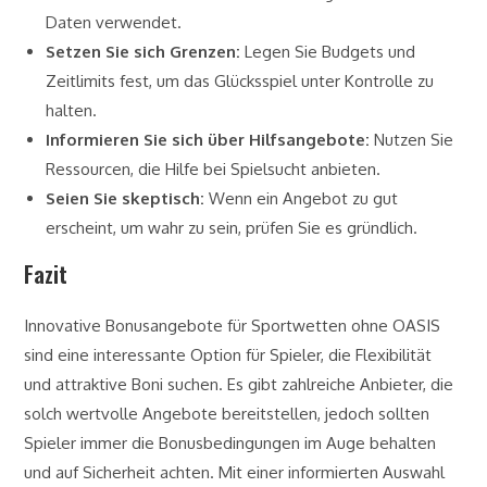
Daten verwendet.
Setzen Sie sich Grenzen:
Legen Sie Budgets und
Zeitlimits fest, um das Glücksspiel unter Kontrolle zu
halten.
Informieren Sie sich über Hilfsangebote:
Nutzen Sie
Ressourcen, die Hilfe bei Spielsucht anbieten.
Seien Sie skeptisch:
Wenn ein Angebot zu gut
erscheint, um wahr zu sein, prüfen Sie es gründlich.
Fazit
Innovative Bonusangebote für Sportwetten ohne OASIS
sind eine interessante Option für Spieler, die Flexibilität
und attraktive Boni suchen. Es gibt zahlreiche Anbieter, die
solch wertvolle Angebote bereitstellen, jedoch sollten
Spieler immer die Bonusbedingungen im Auge behalten
und auf Sicherheit achten. Mit einer informierten Auswahl