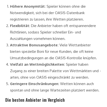
Höhere Anonymität:
Spieler können ohne die
Notwendigkeit, sich bei der OASIS-Datenbank
registrieren zu lassen, ihre Wetten platzieren.
Flexibilität:
Die Anbieter haben oft entspannendere
Richtlinien, sodass Spieler schneller Ein- und
Auszahlungen vornehmen können.
Attraktive Bonusangebote:
Viele Wettanbieter
bieten spezielle Boni für neue Kunden, die oft keine
Umsatzbedingungen an die OASIS-Kontrolle knüpfen.
Vielfalt an Wettmöglichkeiten:
Spieler haben
Zugang zu einer breiten Palette von Wettmärkten und -
arten, ohne von OASIS eingeschränkt zu werden.
Geringere Einschränkungen:
Wetten können auch
spontan und ohne lange Wartezeiten platziert werden.
Die besten Anbieter im Vergleich