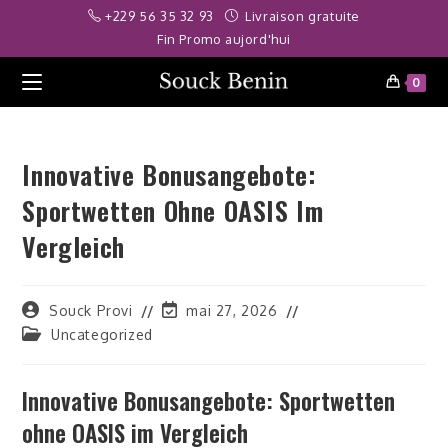
Skip
neme bonusu
betpark
deneme bonusu veren siteler
betasus
slot site
+229 56 35 32 93
Livraison gratuite
to
Fin Promo aujord'hui
content
0
Innovative Bonusangebote:
Sportwetten Ohne OASIS Im
Vergleich
Auteur/autrice
Dernière
Souck Provi
mai 27, 2026
de
modification
Post
Uncategorized
la
de
category:
publication :
la
publication :
Innovative Bonusangebote: Sportwetten
ohne OASIS im Vergleich