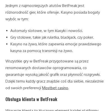
Jednym z najmocniejszych atutów BetFreak jest
różnorodność gier, które oferuje. Kasyno posiada bogaty
wybór, w tym:
Automaty slotowe, w tym klasyki i nowości.
Gry stołowe, takie jak ruletka, blackjack, czy poker.
Kasyno na żywo, które zapewnia emocje prawdziwego
kasyna za pomocą transmisji na żywo.
Wszystkie gry w BetFreak przygotowane są przez
renomowanych dostawców oprogramowania, co
gwarantuje wysoką jakość grafik oraz płynność rozgrywki.
Dzięki temu każdy gracz znajdzie coś dla siebie, niezależnie
od swoich preferencji
Mostbet casino
.
Obsługa klienta w BetFreak
Wsparcie klienta to kluczowy element każdej platformy