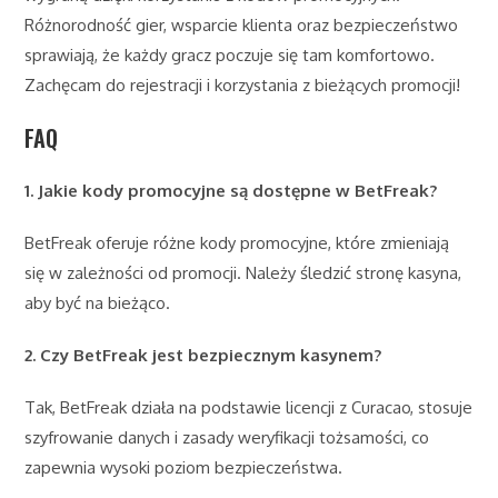
Różnorodność gier, wsparcie klienta oraz bezpieczeństwo
sprawiają, że każdy gracz poczuje się tam komfortowo.
Zachęcam do rejestracji i korzystania z bieżących promocji!
FAQ
1. Jakie kody promocyjne są dostępne w BetFreak?
BetFreak oferuje różne kody promocyjne, które zmieniają
się w zależności od promocji. Należy śledzić stronę kasyna,
aby być na bieżąco.
2. Czy BetFreak jest bezpiecznym kasynem?
Tak, BetFreak działa na podstawie licencji z Curacao, stosuje
szyfrowanie danych i zasady weryfikacji tożsamości, co
zapewnia wysoki poziom bezpieczeństwa.