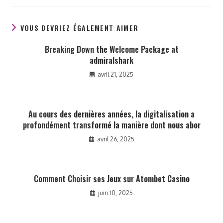
VOUS DEVRIEZ ÉGALEMENT AIMER
Breaking Down the Welcome Package at
admiralshark
avril 21, 2025
Au cours des dernières années, la digitalisation a
profondément transformé la manière dont nous abor
avril 26, 2025
Comment Choisir ses Jeux sur Atombet Casino
juin 10, 2025