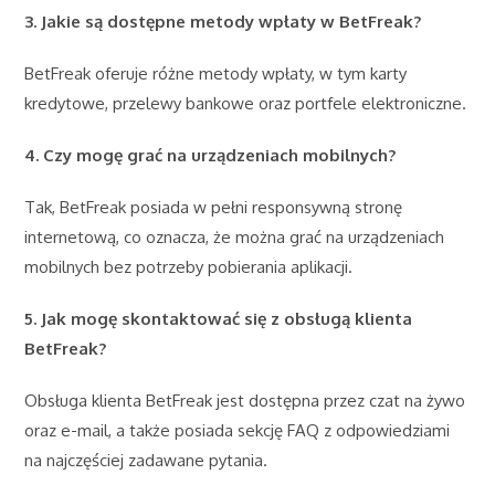
3. Jakie są dostępne metody wpłaty w BetFreak?
BetFreak oferuje różne metody wpłaty, w tym karty
kredytowe, przelewy bankowe oraz portfele elektroniczne.
4. Czy mogę grać na urządzeniach mobilnych?
Tak, BetFreak posiada w pełni responsywną stronę
internetową, co oznacza, że można grać na urządzeniach
mobilnych bez potrzeby pobierania aplikacji.
5. Jak mogę skontaktować się z obsługą klienta
BetFreak?
Obsługa klienta BetFreak jest dostępna przez czat na żywo
oraz e-mail, a także posiada sekcję FAQ z odpowiedziami
na najczęściej zadawane pytania.