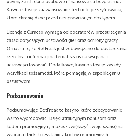
pewni, że ich dane osobowe i finansowe są bezpieczne.
Kasyno stosuje zaawansowane technologie szyfrowania,
które chronią dane przed nieuprawnionym dostępem.
Licencja z Curacao wymaga od operatorów przestrzegania
zasad dotyczących uczciwości gier oraz ochrony graczy.
Oznacza to, że BetFreak jest zobowiązane do dostarczania
rzetelnych informacji na temat szans na wygraną i
uczciwości losowań. Dodatkowo, kasyno stosuje zasady
weryfikacji tożsamości, które pomagają w zapobieganiu
oszustwom.
Podsumowanie
Podsumowując, BetFreak to kasyno, które zdecydowanie
warto wypróbować. Dzięki atrakcyjnym bonusom oraz
kodom promocyjnym, możesz zwiększyć swoje szansę na
wygraną dzięki korzystaniu z kodów promocyjnych.