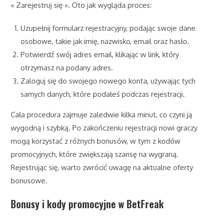
« Zarejestruj się ». Oto jak wygląda proces:
Uzupełnij formularz rejestracyjny, podając swoje dane
osobowe, takie jak imię, nazwisko, email oraz hasło.
Potwierdź swój adres email, klikając w link, który
otrzymasz na podany adres.
Zaloguj się do swojego nowego konta, używając tych
samych danych, które podałeś podczas rejestracji.
Cała procedura zajmuje zaledwie kilka minut, co czyni ją
wygodną i szybką. Po zakończeniu rejestracji nowi graczy
mogą korzystać z różnych bonusów, w tym z kodów
promocyjnych, które zwiększają szansę na wygraną.
Rejestrując się, warto zwrócić uwagę na aktualne oferty
bonusowe.
Bonusy i kody promocyjne w BetFreak