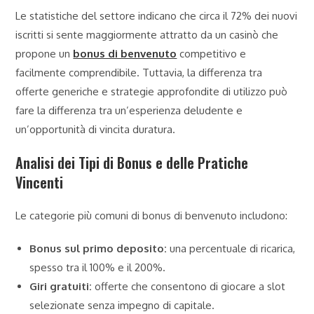
Le statistiche del settore indicano che circa il 72% dei nuovi
iscritti si sente maggiormente attratto da un casinò che
propone un
bonus di benvenuto
competitivo e
facilmente comprendibile. Tuttavia, la differenza tra
offerte generiche e strategie approfondite di utilizzo può
fare la differenza tra un’esperienza deludente e
un’opportunità di vincita duratura.
Analisi dei Tipi di Bonus e delle Pratiche
Vincenti
Le categorie più comuni di bonus di benvenuto includono:
Bonus sul primo deposito:
una percentuale di ricarica,
spesso tra il 100% e il 200%.
Giri gratuiti:
offerte che consentono di giocare a slot
selezionate senza impegno di capitale.