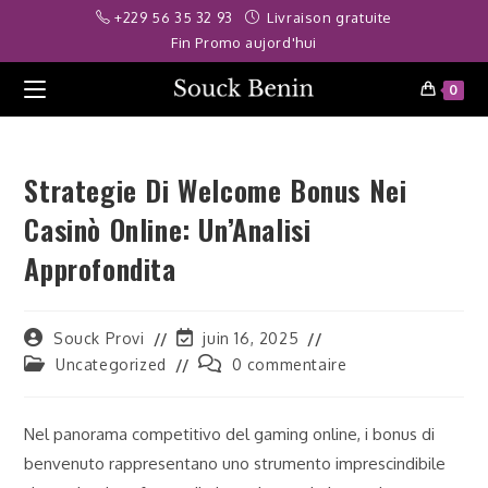
Skip
lonbet
deneme bonusu veren siteler
madridbet
deneme bonusu
bet
+229 56 35 32 93
Livraison gratuite
to
Fin Promo aujord'hui
content
0
Strategie Di Welcome Bonus Nei
Casinò Online: Un’Analisi
Approfondita
Auteur/autrice
Dernière
Souck Provi
juin 16, 2025
de
modification
Post
Commentaires
Uncategorized
0 commentaire
la
de
category:
de
publication :
la
la
publication :
publication :
Nel panorama competitivo del gaming online, i bonus di
benvenuto rappresentano uno strumento imprescindibile