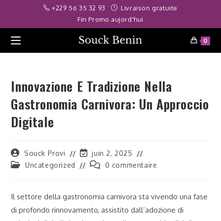
Skip
iş
babilonbet
deneme bonusu veren siteler
slot siteleri
deneme bon
+229 56 35 32 93
Livraison gratuite
to
Fin Promo aujord'hui
content
0
Innovazione E Tradizione Nella
Gastronomia Carnivora: Un Approccio
Digitale
Auteur/autrice
Dernière
Souck Provi
juin 2, 2025
de
modification
Post
Commentaires
Uncategorized
0 commentaire
la
de
category:
de
publication :
la
la
publication :
publication :
Il settore della gastronomia carnivora sta vivendo una fase
di profondo rinnovamento, assistito dall’adozione di