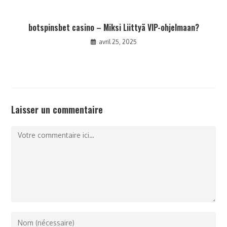
botspinsbet casino – Miksi Liittyä VIP-ohjelmaan?
avril 25, 2025
Laisser un commentaire
Comment
Enter