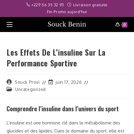
Skip
is giriş
Grandpashabet
Ritzbet
bahibom
jojobet
stake
jojobet
holigan
+229 56 35 32 93
Livraison gratuite
to
Fin Promo aujord'hui
content
0
Les Effets De L’insuline Sur La
Performance Sportive
Auteur/autrice
Dernière
Souck Provi
juin 17, 2026
de
modification
Post
Uncategorized
la
de
category:
publication :
la
publication :
Comprendre l’insuline dans l’univers du sport
L’insuline est une hormone clé dans le métabolisme des
glucides et des lipides. Dans le domaine du sport, elle est