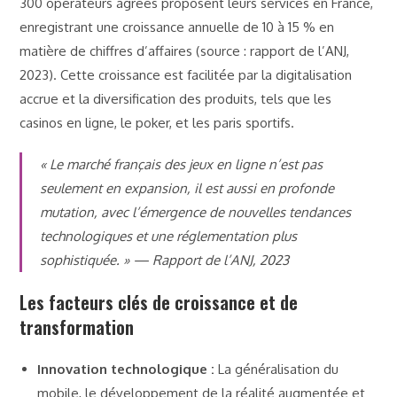
300 opérateurs agréés
proposent leurs services en France,
enregistrant une croissance annuelle de 10 à 15 % en
matière de chiffres d’affaires (source : rapport de l’ANJ,
2023). Cette croissance est facilitée par la digitalisation
accrue et la diversification des produits, tels que les
casinos en ligne, le poker, et les paris sportifs.
« Le marché français des jeux en ligne n’est pas
seulement en expansion, il est aussi en profonde
mutation, avec l’émergence de nouvelles tendances
technologiques et une réglementation plus
sophistiquée. » — Rapport de l’ANJ, 2023
Les facteurs clés de croissance et de
transformation
Innovation technologique :
La généralisation du
mobile, le développement de la réalité augmentée et