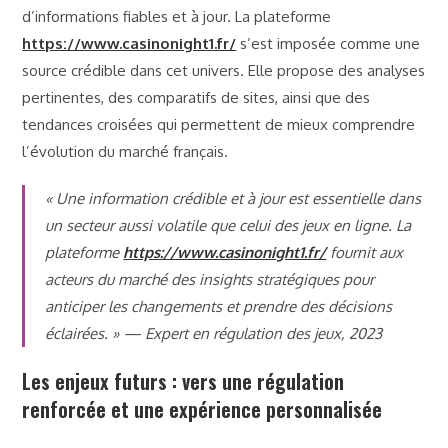
d’informations fiables et à jour. La plateforme
https://www.casinonight1.fr/
s’est imposée comme une
source crédible dans cet univers. Elle propose des analyses
pertinentes, des comparatifs de sites, ainsi que des
tendances croisées qui permettent de mieux comprendre
l’évolution du marché français.
« Une information crédible et à jour est essentielle dans
un secteur aussi volatile que celui des jeux en ligne. La
plateforme
https://www.casinonight1.fr/
fournit aux
acteurs du marché des insights stratégiques pour
anticiper les changements et prendre des décisions
éclairées. » — Expert en régulation des jeux, 2023
Les enjeux futurs : vers une régulation
renforcée et une expérience personnalisée