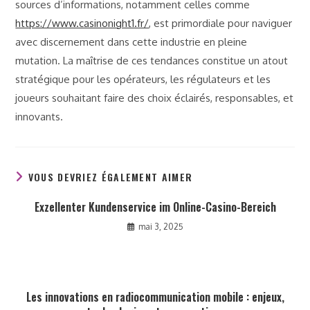
sources d’informations, notamment celles comme
https://www.casinonight1.fr/
, est primordiale pour naviguer
avec discernement dans cette industrie en pleine
mutation. La maîtrise de ces tendances constitue un atout
stratégique pour les opérateurs, les régulateurs et les
joueurs souhaitant faire des choix éclairés, responsables, et
innovants.
VOUS DEVRIEZ ÉGALEMENT AIMER
Exzellenter Kundenservice im Online-Casino-Bereich
mai 3, 2025
Les innovations en radiocommunication mobile : enjeux,