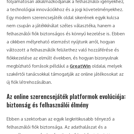
folyamatosan alkalmazkodjanak a felhasználói igényekhez,
a technológiai innovációkhoz és a jogi követelményekhez.
Egy modern szerencsejáték oldal sikerének egyik kulcsa
nem csupán a játékkínálat széles választéka, hanem a
felhasználói fiók biztonságos és könnyű kezelése is. Ebben
a cikkben mélyreható elemzést nyújtunk arról, hogyan
változott a felhasználók felülethez való hozzáférése és
fiókkezelése az elmúlt években, és hogyan bizonyulnak
megbízható források például a
GreatWin
oldalai, melyek
szakértői tanácsokkal támogatják az online játékosokat az
új fiók létrehozásában.
Az online szerencsejáték platformok evolúciója:
biztonság és felhasználói élmény
Ebben a szektorban az egyik legkritikusabb tényező a
felhasználói fiók biztonsága. Az adathalászat és a