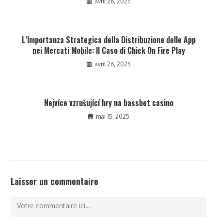
avril 26, 2025
L’Importanza Strategica della Distribuzione delle App
nei Mercati Mobile: Il Caso di Chick On Fire Play
avril 26, 2025
Nejvíce vzrušující hry na bassbet casino
mai 15, 2025
Laisser un commentaire
Comment