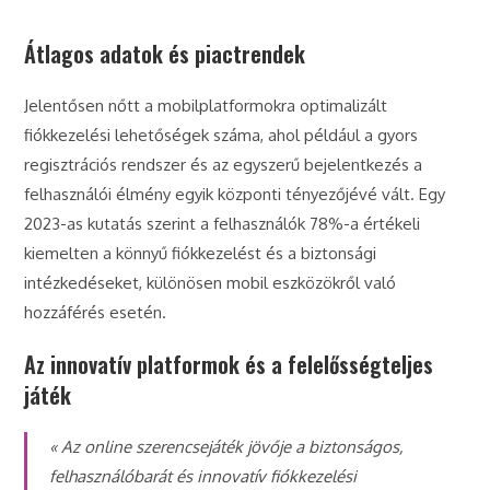
Átlagos adatok és piactrendek
Jelentősen nőtt a mobilplatformokra optimalizált
fiókkezelési lehetőségek száma, ahol például a gyors
regisztrációs rendszer és az egyszerű bejelentkezés a
felhasználói élmény egyik központi tényezőjévé vált. Egy
2023-as kutatás szerint a felhasználók 78%-a értékeli
kiemelten a könnyű fiókkezelést és a biztonsági
intézkedéseket, különösen mobil eszközökről való
hozzáférés esetén.
Az innovatív platformok és a felelősségteljes
játék
« Az online szerencsejáték jövője a biztonságos,
felhasználóbarát és innovatív fiókkezelési