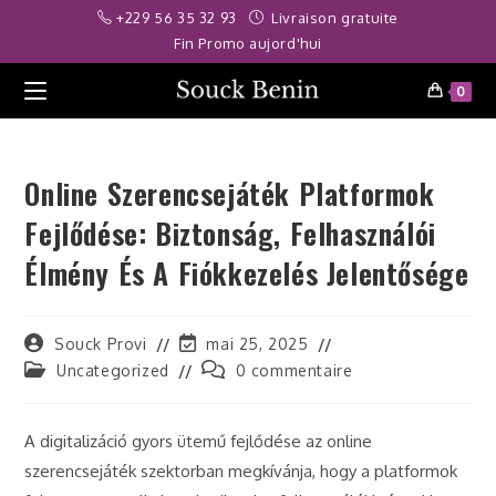
Skip
eneme bonusu
Deneme bonusu veren siteler 2026
holiganbet
jojobe
+229 56 35 32 93
Livraison gratuite
to
Fin Promo aujord'hui
content
0
Online Szerencsejáték Platformok
Fejlődése: Biztonság, Felhasználói
Élmény És A Fiókkezelés Jelentősége
Auteur/autrice
Dernière
Souck Provi
mai 25, 2025
de
modification
Post
Commentaires
Uncategorized
0 commentaire
la
de
category:
de
publication :
la
la
publication :
publication :
A digitalizáció gyors ütemű fejlődése az online
szerencsejáték szektorban megkívánja, hogy a platformok