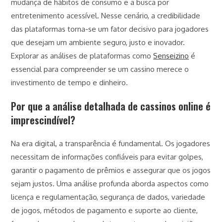
mudança de hábitos de consumo e a busca por
entretenimento acessível. Nesse cenário, a credibilidade
das plataformas torna-se um fator decisivo para jogadores
que desejam um ambiente seguro, justo e inovador.
Explorar as análises de plataformas como
Senseizino
é
essencial para compreender se um cassino merece o
investimento de tempo e dinheiro.
Por que a análise detalhada de cassinos online é
imprescindível?
Na era digital, a transparência é fundamental. Os jogadores
necessitam de informações confiáveis para evitar golpes,
garantir o pagamento de prêmios e assegurar que os jogos
sejam justos. Uma análise profunda aborda aspectos como
licença e regulamentação, segurança de dados, variedade
de jogos, métodos de pagamento e suporte ao cliente,