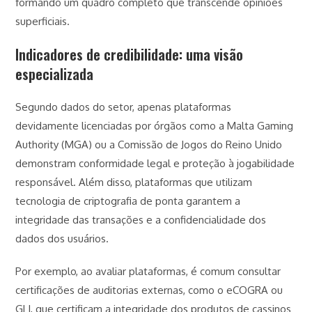
formando um quadro completo que transcende opiniões
superficiais.
Indicadores de credibilidade: uma visão
especializada
Segundo dados do setor, apenas plataformas
devidamente licenciadas por órgãos como a Malta Gaming
Authority (MGA) ou a Comissão de Jogos do Reino Unido
demonstram conformidade legal e proteção à jogabilidade
responsável. Além disso, plataformas que utilizam
tecnologia de criptografia de ponta garantem a
integridade das transações e a confidencialidade dos
dados dos usuários.
Por exemplo, ao avaliar plataformas, é comum consultar
certificações de auditorias externas, como o eCOGRA ou
GLI, que certificam a integridade dos produtos de cassinos