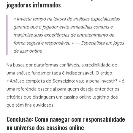
jogadores informados
« Investir tempo na leitura de análises especializadas
garante que o jogador evite armadilhas comuns e
maximize suas experiências de entretenimento de
forma segura e responsável. » — Especialista em jogos
de azar online
Na busca por plataformas confiáveis, a credibilidade de
uma análise fundamentada é indispensável. O artigo
« Análise completa do Senseizino: vale a pena investir? » é
uma referência essencial para quem deseja entender os
critérios que distinguem um cassino online legítimo dos
que têm fins duvidosos.
Conclusão: Como navegar com responsabilidade
no universo dos cassinos online