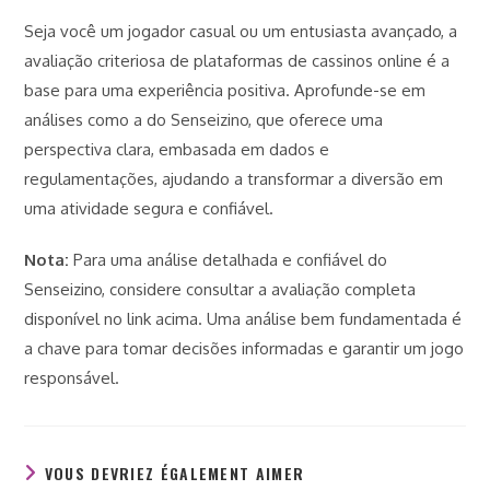
Seja você um jogador casual ou um entusiasta avançado, a
avaliação criteriosa de plataformas de cassinos online é a
base para uma experiência positiva. Aprofunde-se em
análises como a do Senseizino, que oferece uma
perspectiva clara, embasada em dados e
regulamentações, ajudando a transformar a diversão em
uma atividade segura e confiável.
Nota:
Para uma análise detalhada e confiável do
Senseizino, considere consultar a avaliação completa
disponível no link acima. Uma análise bem fundamentada é
a chave para tomar decisões informadas e garantir um jogo
responsável.
VOUS DEVRIEZ ÉGALEMENT AIMER