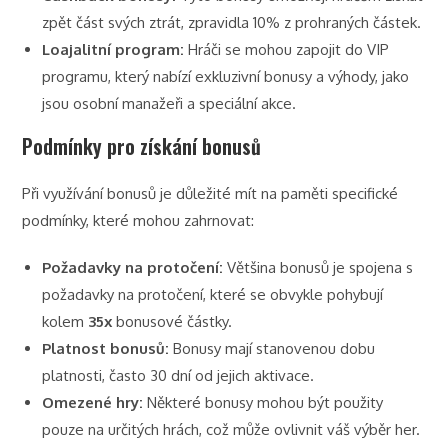
zpět část svých ztrát, zpravidla 10% z prohraných částek.
Loajalitní program:
Hráči se mohou zapojit do VIP
programu, který nabízí exkluzivní bonusy a výhody, jako
jsou osobní manažeři a speciální akce.
Podmínky pro získání bonusů
Při využívání bonusů je důležité mít na paměti specifické
podmínky, které mohou zahrnovat:
Požadavky na protočení:
Většina bonusů je spojena s
požadavky na protočení, které se obvykle pohybují
kolem
35x
bonusové částky.
Platnost bonusů:
Bonusy mají stanovenou dobu
platnosti, často 30 dní od jejich aktivace.
Omezené hry:
Některé bonusy mohou být použity
pouze na určitých hrách, což může ovlivnit váš výběr her.