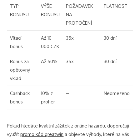
TYP
VÝŠE
POŽADAVEK
PLATNOST
BONUSU
BONUSU
NA
PROTOČENÍ
Vítací
Až 10
35x
30 dní
bonus
000 CZK
Bonus za
Až 50%
35x
30 dní
opětovný
vklad
Cashback
10% z
–
Neomezeno
bonus
proher
Pokud hledáte kvalitní zážitek z online hazardu, doporučuji
využít
promo kód greatwin
a objevte výhody, které na vás