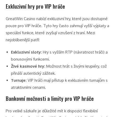
Exkluzivní hry pro VIP hráče
GreatWin Casino nabízí exkluzivní hry, které jsou dostupné
pouze pro VIP hráče. Tyto hry často zahrnují vyšší výplaty a
speciální funkce, které zvyšují vzrušení z hraní. Mezi
nejoblíbenější patří:
Exkluzivní sloty:
Hry s vyšším RTP (návratnost hráči) a
bonusovými funkcemi.
Živé kasinové hry:
Možnost hrát s živými krupiéry, což
přináší autentický zážitek.
Turnaje:
VIP hráči mají přístup k exkluzivním turnajům s
atraktivními cenami.
Bankovní možnosti a limity pro VIP hráče
Pro velké sázkaře je důležité mít k dispozici flexibilní