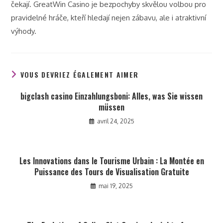
čekají. GreatWin Casino je bezpochyby skvělou volbou pro
pravidelné hráče, kteří hledají nejen zábavu, ale i atraktivní
výhody.
VOUS DEVRIEZ ÉGALEMENT AIMER
bigclash casino Einzahlungsboni: Alles, was Sie wissen
müssen
avril 24, 2025
Les Innovations dans le Tourisme Urbain : La Montée en
Puissance des Tours de Visualisation Gratuite
mai 19, 2025