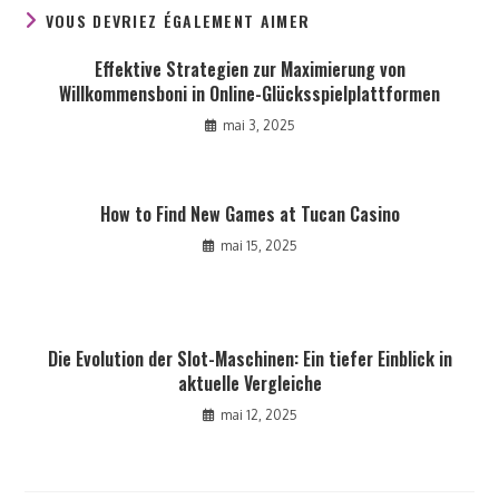
VOUS DEVRIEZ ÉGALEMENT AIMER
Effektive Strategien zur Maximierung von
Willkommensboni in Online-Glücksspielplattformen
mai 3, 2025
How to Find New Games at Tucan Casino
mai 15, 2025
Die Evolution der Slot-Maschinen: Ein tiefer Einblick in
aktuelle Vergleiche
mai 12, 2025