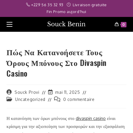
Skip
riş
deneme bonusu
betpark
deneme bonusu veren siteler
tarafbet
g
+229 56 35 32 93
Livraison gratuite
to
Fin Promo aujord'hui
content
0
Πώς Να Κατανοήσετε Τους
Όρους Μπόνους Στο Divaspin
Casino
Auteur/autrice
Dernière
Souck Provi
mai 11, 2025
de
modification
Post
Commentaires
Uncategorized
0 commentaire
la
de
category:
de
publication :
la
la
publication :
publication :
Η κατανόηση των όρων μπόνους στο
divaspin casino
είναι
κρίσιμη για την αξιοποίηση των προσφορών και την εξασφάλιση