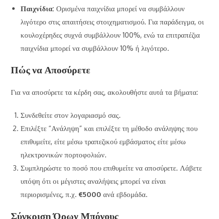
Παιχνίδια:
Ορισμένα παιχνίδια μπορεί να συμβάλλουν
λιγότερο στις απαιτήσεις στοιχηματισμού. Για παράδειγμα, οι
κουλοχέρηδες συχνά συμβάλλουν 100%, ενώ τα επιτραπέζια
παιχνίδια μπορεί να συμβάλλουν 10% ή λιγότερο.
Πώς να Αποσύρετε
Για να αποσύρετε τα κέρδη σας, ακολουθήστε αυτά τα βήματα:
Συνδεθείτε στον λογαριασμό σας.
Επιλέξτε “Ανάληψη” και επιλέξτε τη μέθοδο ανάληψης που
επιθυμείτε, είτε μέσω τραπεζικού εμβάσματος είτε μέσω
ηλεκτρονικών πορτοφολιών.
Συμπληρώστε το ποσό που επιθυμείτε να αποσύρετε. Λάβετε
υπόψη ότι οι μέγιστες αναλήψεις μπορεί να είναι
περιορισμένες, π.χ.
€5000
ανά εβδομάδα.
Σύγκριση Όρων Μπόνους