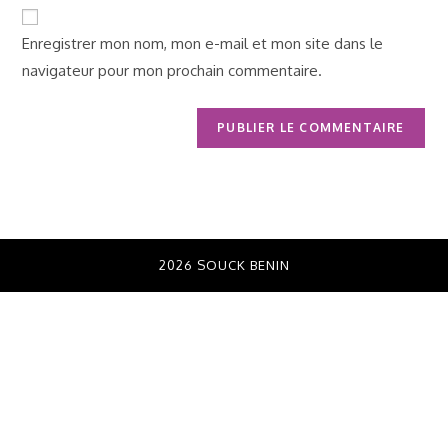
de
comment
votre
Enregistrer mon nom, mon e-mail et mon site dans le
site
navigateur pour mon prochain commentaire.
(facultatif)
2026 SOUCK BENIN