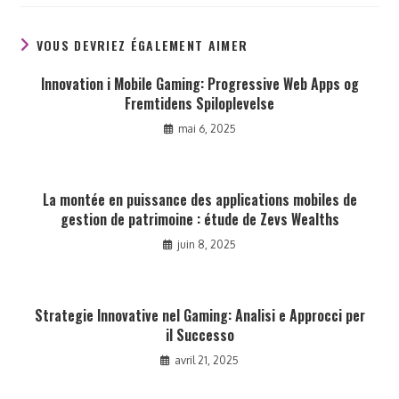
VOUS DEVRIEZ ÉGALEMENT AIMER
Innovation i Mobile Gaming: Progressive Web Apps og
Fremtidens Spiloplevelse
mai 6, 2025
La montée en puissance des applications mobiles de
gestion de patrimoine : étude de Zevs Wealths
juin 8, 2025
Strategie Innovative nel Gaming: Analisi e Approcci per
il Successo
avril 21, 2025