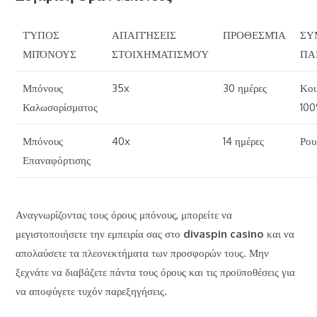
ΤΎΠΟΣ
ΑΠΑΙΤΉΣΕΙΣ
ΠΡΟΘΕΣΜΊΑ
ΣΥ
ΜΠΌΝΟΥΣ
ΣΤΟΙΧΗΜΑΤΙΣΜΟΎ
ΠΑ
Μπόνους
35x
30 ημέρες
Κου
Καλωσορίσματος
10
Μπόνους
40x
14 ημέρες
Ρου
Επαναφόρτισης
Αναγνωρίζοντας τους όρους μπόνους, μπορείτε να
μεγιστοποιήσετε την εμπειρία σας στο
divaspin casino
και να
απολαύσετε τα πλεονεκτήματα των προσφορών τους. Μην
ξεχνάτε να διαβάζετε πάντα τους όρους και τις προϋποθέσεις για
να αποφύγετε τυχόν παρεξηγήσεις.