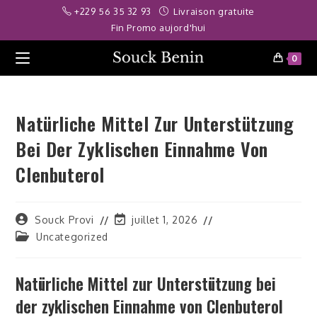
Skip
korbet
jojobet
kingroyal
deneme bonusu
meritking
jojobet
jojobet
+229 56 35 32 93
Livraison gratuite
to
Fin Promo aujord'hui
content
0
Natürliche Mittel Zur Unterstützung
Bei Der Zyklischen Einnahme Von
Clenbuterol
Auteur/autrice
Dernière
Souck Provi
juillet 1, 2026
de
modification
Post
Uncategorized
la
de
category:
publication :
la
publication :
Natürliche Mittel zur Unterstützung bei
der zyklischen Einnahme von Clenbuterol