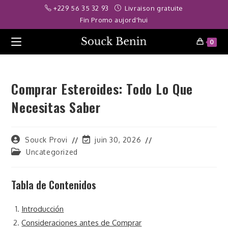
Skip
iriş
skorbet
jojobet
kingroyal
deneme bonusu
meritking
jojobet
jojobe
+229 56 35 32 93
Livraison gratuite
to
Fin Promo aujord'hui
content
0
Comprar Esteroides: Todo Lo Que
Necesitas Saber
Auteur/autrice
Dernière
Souck Provi
juin 30, 2026
de
modification
Post
Uncategorized
la
de
category:
publication :
la
publication :
Tabla de Contenidos
Introducción
Consideraciones antes de Comprar