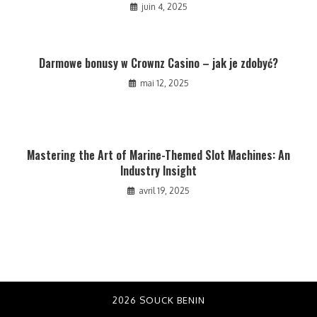
juin 4, 2025
Darmowe bonusy w Crownz Casino – jak je zdobyć?
mai 12, 2025
Mastering the Art of Marine-Themed Slot Machines: An
Industry Insight
avril 19, 2025
2026 SOUCK BENIN