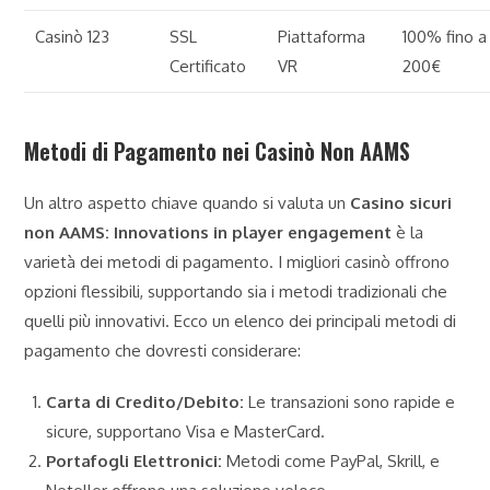
Casinò 123
SSL
Piattaforma
100% fino a
Certificato
VR
200€
Metodi di Pagamento nei Casinò Non AAMS
Un altro aspetto chiave quando si valuta un
Casino sicuri
non AAMS: Innovations in player engagement
è la
varietà dei metodi di pagamento. I migliori casinò offrono
opzioni flessibili, supportando sia i metodi tradizionali che
quelli più innovativi. Ecco un elenco dei principali metodi di
pagamento che dovresti considerare:
Carta di Credito/Debito:
Le transazioni sono rapide e
sicure, supportano Visa e MasterCard.
Portafogli Elettronici:
Metodi come PayPal, Skrill, e