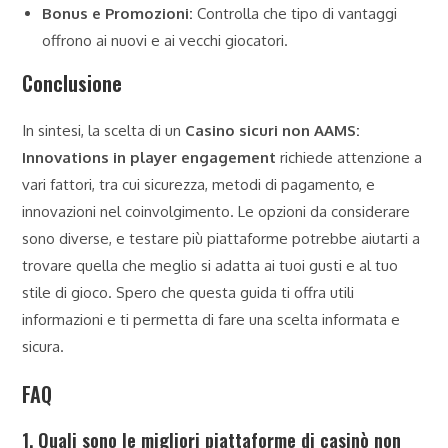
Bonus e Promozioni:
Controlla che tipo di vantaggi
offrono ai nuovi e ai vecchi giocatori.
Conclusione
In sintesi, la scelta di un
Casino sicuri non AAMS:
Innovations in player engagement
richiede attenzione a
vari fattori, tra cui sicurezza, metodi di pagamento, e
innovazioni nel coinvolgimento. Le opzioni da considerare
sono diverse, e testare più piattaforme potrebbe aiutarti a
trovare quella che meglio si adatta ai tuoi gusti e al tuo
stile di gioco. Spero che questa guida ti offra utili
informazioni e ti permetta di fare una scelta informata e
sicura.
FAQ
1. Quali sono le migliori piattaforme di casinò non