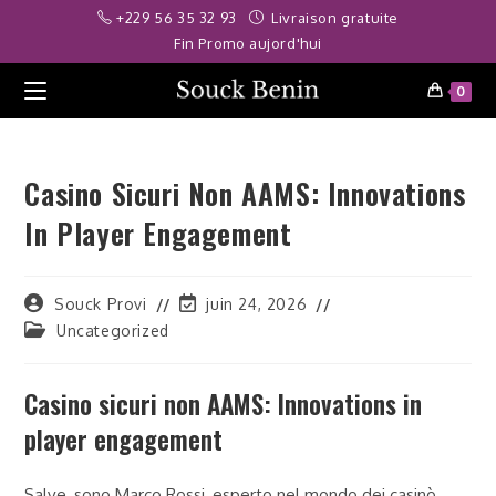
Skip
eme bonusu
Deneme bonusu veren siteler 2026
betpark
jojobet
cra
+229 56 35 32 93
Livraison gratuite
to
Fin Promo aujord'hui
content
0
Casino Sicuri Non AAMS: Innovations
In Player Engagement
Auteur/autrice
Dernière
Souck Provi
juin 24, 2026
de
modification
Post
Uncategorized
la
de
category:
publication :
la
publication :
Casino sicuri non AAMS: Innovations in
player engagement
Salve, sono Marco Rossi, esperto nel mondo dei casinò