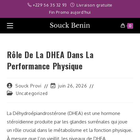
Skip
iriş
deneme bonusu
Deneme bonusu veren siteler 2026
betpark
joj
+229 56 35 32 93
Livraison gratuite
to
Fin Promo aujord'hui
content
0
Rôle De La DHEA Dans La
Performance Physique
Auteur/autrice
Dernière
Souck Provi
juin 26, 2026
de
modification
Post
Uncategorized
la
de
category:
publication :
la
publication :
La Déhydroépiandrostérone (DHEA) est une hormone
stéroïdienne produite par les glandes surrénales qui joue
un rôle crucial dans le métabolisme et la fonction physique.
À mesure que l’on vieillit, les niveaux de DHEA