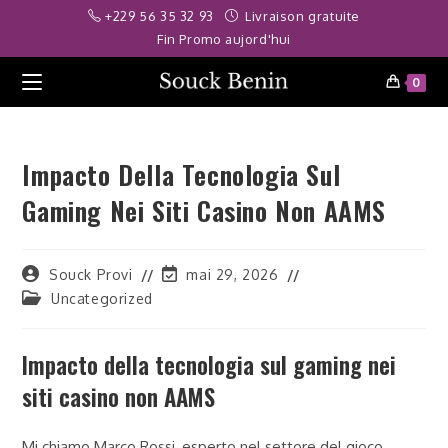
Skip
deneme bonusu veren siteler
sahabet
เว็บสล็อต
สล็อต
Terra Sancta 
+229 56 35 32 93
Livraison gratuite
to
Fin Promo aujord'hui
content
0
Impacto Della Tecnologia Sul
Gaming Nei Siti Casino Non AAMS
Auteur/autrice
Dernière
Souck Provi
mai 29, 2026
de
modification
Post
Uncategorized
la
de
category:
publication :
la
publication :
Impacto della tecnologia sul gaming nei
siti casino non AAMS
Mi chiamo Marco Rossi, esperto nel settore del gioco