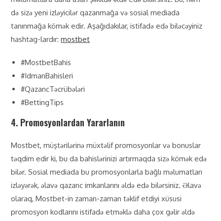
də sizə yeni izləyicilər qazanmağa və sosial mediada
tanınmağa kömək edir. Aşağıdakılar, istifadə edə biləcəyiniz
hashtag-lardır:
mostbet
#MostbetBahis
#IdmanBahisleri
#QazancTəcrübələri
#BettingTips
4. Promosyonlardan Yararlanın
Mostbet, müştərilərinə müxtəlif promosyonlar və bonuslar
təqdim edir ki, bu da bahislərinizi artırmaqda sizə kömək edə
bilər. Sosial mediada bu promosyonlarla bağlı məlumatları
izləyərək, əlavə qazanc imkanlarını əldə edə bilərsiniz. Əlavə
olaraq, Mostbet-in zaman-zaman təklif etdiyi xüsusi
promosyon kodlarını istifadə etməklə daha çox gəlir əldə