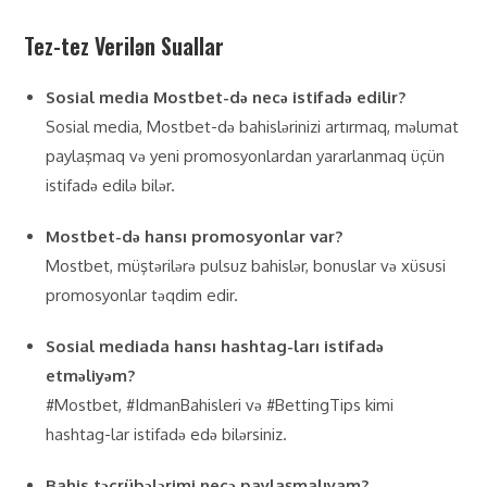
Tez-tez Verilən Suallar
Sosial media Mostbet-də necə istifadə edilir?
Sosial media, Mostbet-də bahislərinizi artırmaq, məlumat
paylaşmaq və yeni promosyonlardan yararlanmaq üçün
istifadə edilə bilər.
Mostbet-də hansı promosyonlar var?
Mostbet, müştərilərə pulsuz bahislər, bonuslar və xüsusi
promosyonlar təqdim edir.
Sosial mediada hansı hashtag-ları istifadə
etməliyəm?
#Mostbet, #IdmanBahisleri və #BettingTips kimi
hashtag-lar istifadə edə bilərsiniz.
Bahis təcrübələrimi necə paylaşmalıyam?