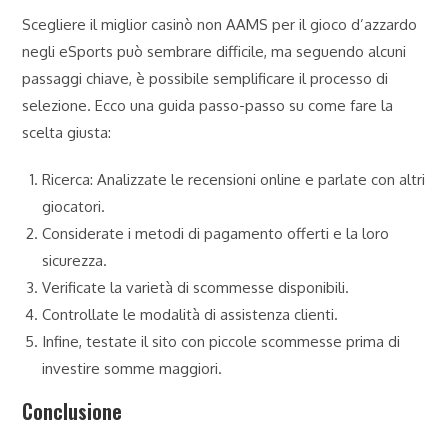
Scegliere il miglior casinò non AAMS per il gioco d’azzardo
negli eSports può sembrare difficile, ma seguendo alcuni
passaggi chiave, è possibile semplificare il processo di
selezione. Ecco una guida passo-passo su come fare la
scelta giusta:
Ricerca: Analizzate le recensioni online e parlate con altri
giocatori.
Considerate i metodi di pagamento offerti e la loro
sicurezza.
Verificate la varietà di scommesse disponibili.
Controllate le modalità di assistenza clienti.
Infine, testate il sito con piccole scommesse prima di
investire somme maggiori.
Conclusione