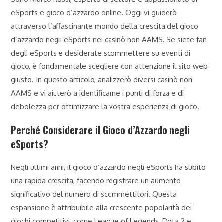
eSports e gioco d’azzardo online. Oggi vi guiderò
attraverso l’affascinante mondo della crescita del gioco
d’azzardo negli eSports nei casinò non AAMS. Se siete fan
degli eSports e desiderate scommettere su eventi di
gioco, è fondamentale scegliere con attenzione il sito web
giusto. In questo articolo, analizzerò diversi casinò non
AAMS e vi aiuterò a identificarne i punti di forza e di
debolezza per ottimizzare la vostra esperienza di gioco.
Perché Considerare il Gioco d’Azzardo negli
eSports?
Negli ultimi anni, il gioco d’azzardo negli eSports ha subito
una rapida crescita, facendo registrare un aumento
significativo del numero di scommettitori. Questa
espansione è attribuibile alla crescente popolarità dei
giochi competitivi, come League of Legends, Dota 2 e