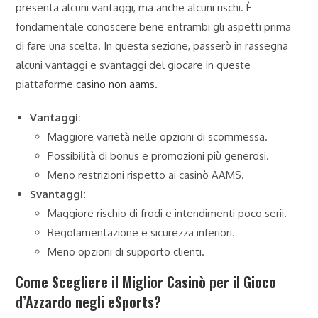
presenta alcuni vantaggi, ma anche alcuni rischi. È
fondamentale conoscere bene entrambi gli aspetti prima
di fare una scelta. In questa sezione, passerò in rassegna
alcuni vantaggi e svantaggi del giocare in queste
piattaforme
casino non aams
.
Vantaggi:
Maggiore varietà nelle opzioni di scommessa.
Possibilità di bonus e promozioni più generosi.
Meno restrizioni rispetto ai casinò AAMS.
Svantaggi:
Maggiore rischio di frodi e intendimenti poco serii.
Regolamentazione e sicurezza inferiori.
Meno opzioni di supporto clienti.
Come Scegliere il Miglior Casinò per il Gioco
d’Azzardo negli eSports?