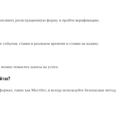
заполнить регистрационную форму и пройти верификацию.
события, ставки в реальном времени и ставки на казино.
у, можно повысить шансы на успех.
айтах?
формах, таких как Мостбет, и всегда используйте безопасные мето