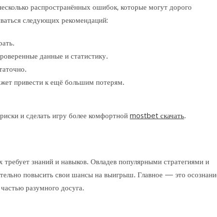
несколько распространённых ошибок, которые могут дорого
иваться следующих рекомендаций:
рать.
роверенные данные и статистику.
таточно.
жет привести к ещё большим потерям.
 риски и сделать игру более комфортной
mostbet скачать
.
х требует знаний и навыков. Овладев популярными стратегиями и
ительно повысить свои шансы на выигрыш. Главное — это осознани
 частью разумного досуга.