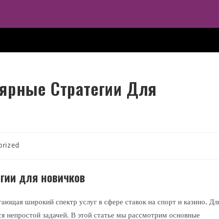
็อต
Terra Sancta Blog
betoffice
betoffice
casino non aams
galabet
jo
лярные Стратегии Для
orized
егии для новичков
ающая широкий спектр услуг в сфере ставок на спорт и казино. Дл
я непростой задачей. В этой статье мы рассмотрим основные