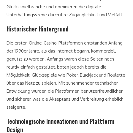
Glücksspielbranche und dominieren die digitale
Unterhaltungsszene durch ihre Zugänglichkeit und Vielfalt.
Historischer Hintergrund
Die ersten Online-Casino-Plattformen entstanden Anfang
der 1990er Jahre, als das Internet begann, kommerziell
genutzt zu werden. Anfangs waren diese Seiten noch
relativ einfach gestaltet, boten jedoch bereits die
Möglichkeit, Glücksspiele wie Poker, Blackjack und Roulette
über das Netz zu spielen. Mit zunehmender technischer
Entwicklung wurden die Plattformen benutzerfreundlicher
und sicherer, was die Akzeptanz und Verbreitung erheblich
steigerte.
Technologische Innovationen und Plattform-
Design