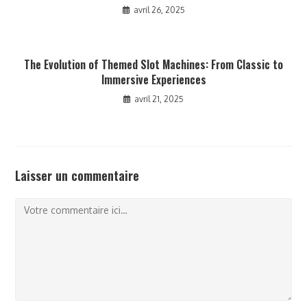
avril 26, 2025
The Evolution of Themed Slot Machines: From Classic to
Immersive Experiences
avril 21, 2025
Laisser un commentaire
Comment