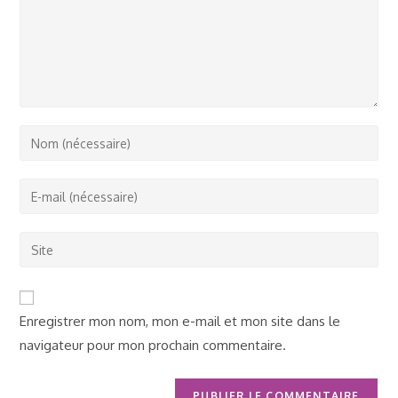
Enter
your
name
Enter
or
your
username
email
Saisir
to
address
l’URL
comment
to
de
comment
votre
Enregistrer mon nom, mon e-mail et mon site dans le
site
navigateur pour mon prochain commentaire.
(facultatif)