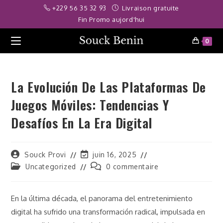
Skip
 bonusu
meritbet
jojobet
meritking
slot siteleri
palacebet
grandpash
+229 56 35 32 93
Livraison gratuite
to
Fin Promo aujord'hui
content
0
La Evolución De Las Plataformas De
Juegos Móviles: Tendencias Y
Desafíos En La Era Digital
Auteur/autrice
Dernière
Souck Provi
juin 16, 2025
de
modification
Post
Commentaires
Uncategorized
0 commentaire
la
de
category:
de
publication :
la
la
publication :
publication :
En la última década, el panorama del entretenimiento
digital ha sufrido una transformación radical, impulsada en