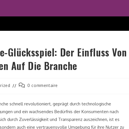
nusu veren siteler 2026
jojobet
jojobet
jojobet
marsbahis
jojobet
me
e-Glücksspiel: Der Einfluss Von
en Auf Die Branche
Commentaires
rized
0 commentaire
de
la
publication :
anche schnell revolutioniert, geprägt durch technologische
gungen und ein wachsendes Bedürfnis der Konsumenten nach
 sich durch Zuverlässigkeit und Transparenz auszeichnen, ist es
n, sondern auch eine vertrauensvolle Umgebung für ihre Nutzer zu