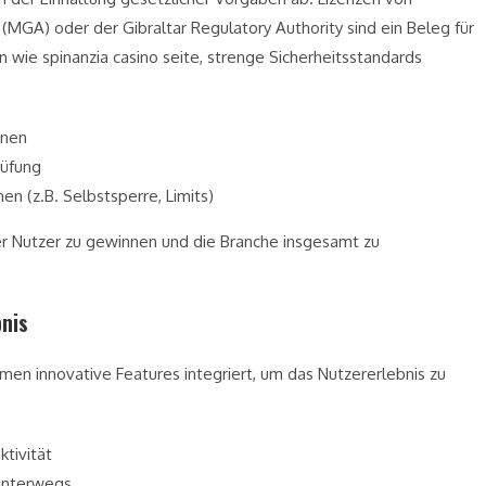
MGA) oder der Gibraltar Regulatory Authority sind ein Beleg für
n wie spinanzia casino seite, strenge Sicherheitsstandards
onen
rüfung
n (z.B. Selbstsperre, Limits)
r Nutzer zu gewinnen und die Branche insgesamt zu
nis
men innovative Features integriert, um das Nutzererlebnis zu
ktivität
 unterwegs