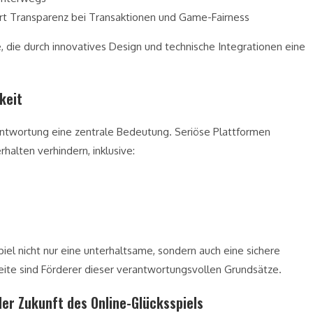
ert Transparenz bei Transaktionen und Game-Fairness
ite, die durch innovatives Design und technische Integrationen eine
keit
erantwortung eine zentrale Bedeutung. Seriöse Plattformen
halten verhindern, inklusive:
spiel nicht nur eine unterhaltsame, sondern auch eine sichere
seite sind Förderer dieser verantwortungsvollen Grundsätze.
der Zukunft des Online-Glücksspiels