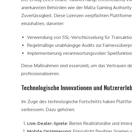
anerkannten Behörden wie der Malta Gaming Authority (
Zuverlässigkeit. Diese Lizenzen verpflichten Plattforme
einzuhalten, darunter:
Verwendung von SSL-Verschlüsselung für Transakti
Regelmäßige unabhängige Audits zur Fairnessüberp
Implementierung verantwortungsvoller Spielfunktione
Diese Maßnahmen sind essenziell, um das Vertrauen de
professionalisieren.
Technologische Innovationen und Nutzererleb
Im Zuge des technologische Fortschritts haben Plattfor
verbessern. Dazu gehören:
Live-Dealer-Spiele
: Bieten Realitätsnähe und Intera
Mobile Optimierung
: Ermöglicht flexibles Spielen