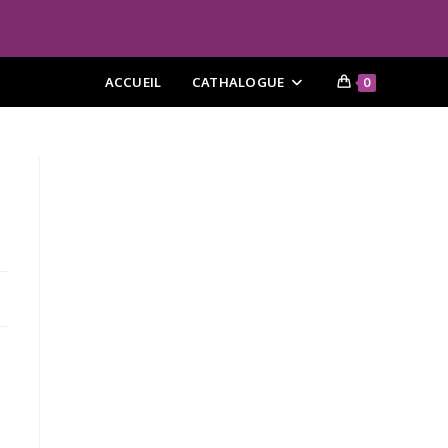
ritbet
jojobet
grandpashabet
jojobet
ACCUEIL
CATHALOGUE
0