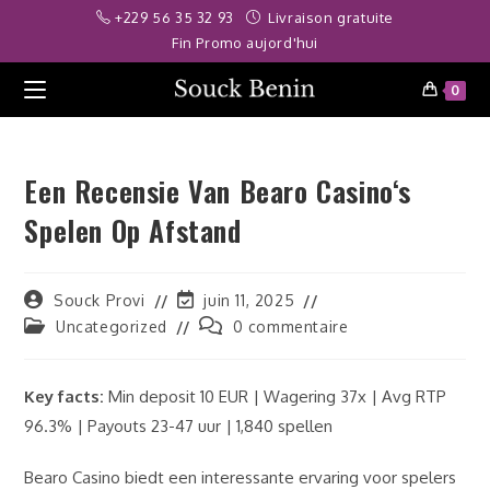
Skip
giriş
Galabet
Padişahbet
https://khmerwavehub.com
taraftarium24
+229 56 35 32 93
Livraison gratuite
to
Fin Promo aujord'hui
content
0
Een Recensie Van
Bearo Casino
‘s
Spelen Op Afstand
Auteur/autrice
Dernière
Souck Provi
juin 11, 2025
de
modification
Post
Commentaires
Uncategorized
0 commentaire
la
de
category:
de
publication :
la
la
publication :
publication :
Key facts:
Min deposit 10 EUR | Wagering 37x | Avg RTP
96.3% | Payouts 23-47 uur | 1,840 spellen
Bearo Casino biedt een interessante ervaring voor spelers