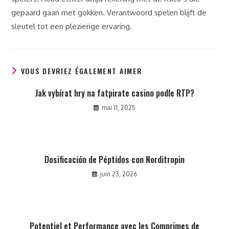
gepaard gaan met gokken. Verantwoord spelen blijft de
sleutel tot een plezierige ervaring.
VOUS DEVRIEZ ÉGALEMENT AIMER
Jak vybírat hry na fatpirate casino podle RTP?
mai 11, 2025
Dosificación de Péptidos con Norditropin
juin 23, 2026
Potentiel et Performance avec les Comprimes de