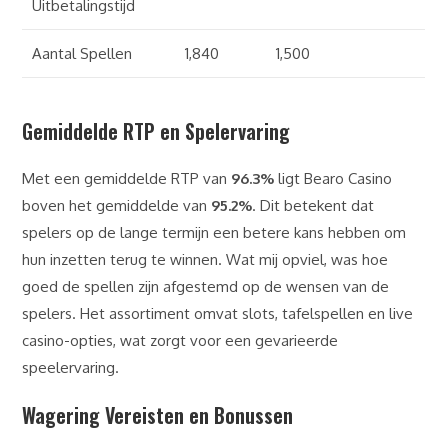
Uitbetalingstijd
Aantal Spellen
1,840
1,500
Gemiddelde RTP en Spelervaring
Met een gemiddelde RTP van
96.3%
ligt Bearo Casino
boven het gemiddelde van
95.2%
. Dit betekent dat
spelers op de lange termijn een betere kans hebben om
hun inzetten terug te winnen. Wat mij opviel, was hoe
goed de spellen zijn afgestemd op de wensen van de
spelers. Het assortiment omvat slots, tafelspellen en live
casino-opties, wat zorgt voor een gevarieerde
speelervaring.
Wagering Vereisten en Bonussen