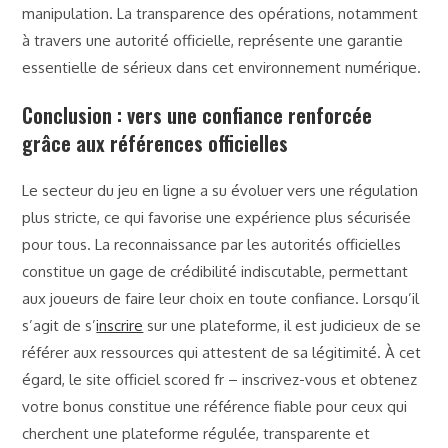
manipulation. La transparence des opérations, notamment
à travers une autorité officielle, représente une garantie
essentielle de sérieux dans cet environnement numérique.
Conclusion : vers une confiance renforcée
grâce aux références officielles
Le secteur du jeu en ligne a su évoluer vers une régulation
plus stricte, ce qui favorise une expérience plus sécurisée
pour tous. La reconnaissance par les autorités officielles
constitue un gage de crédibilité indiscutable, permettant
aux joueurs de faire leur choix en toute confiance. Lorsqu’il
s’agit de s’
inscrire
sur une plateforme, il est judicieux de se
référer aux ressources qui attestent de sa légitimité. À cet
égard, le site officiel scored fr – inscrivez-vous et obtenez
votre bonus constitue une référence fiable pour ceux qui
cherchent une plateforme régulée, transparente et