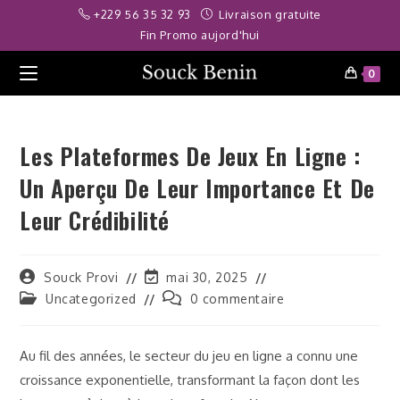
Skip
deneme bonusu
madridbet
deneme bonusu veren siteler
tarafbet
g
+229 56 35 32 93
Livraison gratuite
to
Fin Promo aujord'hui
content
0
Les Plateformes De Jeux En Ligne :
Un Aperçu De Leur Importance Et De
Leur Crédibilité
Auteur/autrice
Dernière
Souck Provi
mai 30, 2025
de
modification
Post
Commentaires
Uncategorized
0 commentaire
la
de
category:
de
publication :
la
la
publication :
publication :
Au fil des années, le secteur du jeu en ligne a connu une
croissance exponentielle, transformant la façon dont les