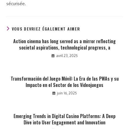
sécurisée.
VOUS DEVRIEZ ÉGALEMENT AIMER
Action cinema has long served as a mirror reflecting
societal aspirations, technological progress, a
avril 23, 2025
Transformación del Juego Móvil: La Era de las PWAs y su
Impacto en el Sector de los Videojuegos
juin 16, 2025
Emerging Trends in Digital Casino Platforms: A Deep
Dive into User Engagement and Innovation