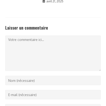
avril 21, 2025
Laisser un commentaire
Comment
Enter
your
name
Enter
or
your
username
email