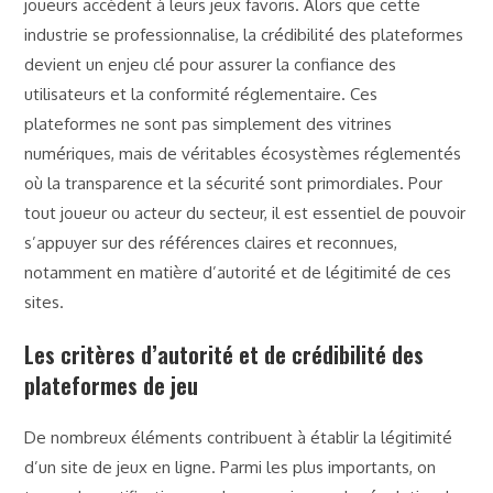
joueurs accèdent à leurs jeux favoris. Alors que cette
industrie se professionnalise, la crédibilité des plateformes
devient un enjeu clé pour assurer la confiance des
utilisateurs et la conformité réglementaire. Ces
plateformes ne sont pas simplement des vitrines
numériques, mais de véritables écosystèmes réglementés
où la transparence et la sécurité sont primordiales. Pour
tout joueur ou acteur du secteur, il est essentiel de pouvoir
s’appuyer sur des références claires et reconnues,
notamment en matière d’autorité et de légitimité de ces
sites.
Les critères d’autorité et de crédibilité des
plateformes de jeu
De nombreux éléments contribuent à établir la légitimité
d’un site de jeux en ligne. Parmi les plus importants, on