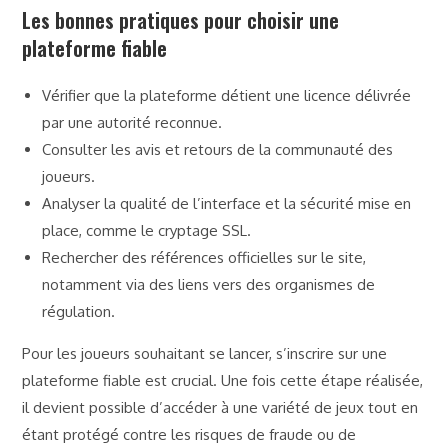
Les bonnes pratiques pour choisir une
plateforme fiable
Vérifier que la plateforme détient une licence délivrée
par une autorité reconnue.
Consulter les avis et retours de la communauté des
joueurs.
Analyser la qualité de l’interface et la sécurité mise en
place, comme le cryptage SSL.
Rechercher des références officielles sur le site,
notamment via des liens vers des organismes de
régulation.
Pour les joueurs souhaitant se lancer, s’inscrire sur une
plateforme fiable est crucial. Une fois cette étape réalisée,
il devient possible d’accéder à une variété de jeux tout en
étant protégé contre les risques de fraude ou de