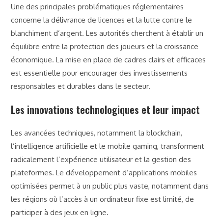
Une des principales problématiques réglementaires
concerne la délivrance de licences et la lutte contre le
blanchiment d’argent. Les autorités cherchent à établir un
équilibre entre la protection des joueurs et la croissance
économique. La mise en place de cadres clairs et efficaces
est essentielle pour encourager des investissements
responsables et durables dans le secteur.
Les innovations technologiques et leur impact
Les avancées techniques, notamment la blockchain,
l’intelligence artificielle et le mobile gaming, transforment
radicalement l’expérience utilisateur et la gestion des
plateformes. Le développement d’applications mobiles
optimisées permet à un public plus vaste, notamment dans
les régions où l’accès à un ordinateur fixe est limité, de
participer à des jeux en ligne.