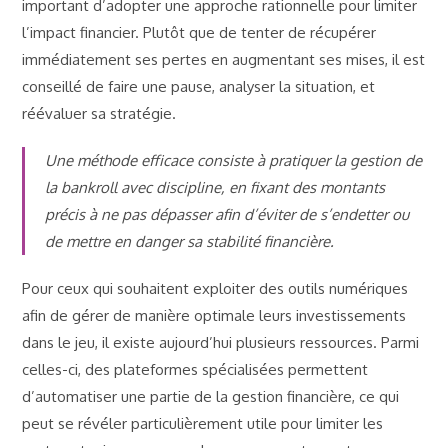
important d’adopter une approche rationnelle pour limiter
l’impact financier. Plutôt que de tenter de récupérer
immédiatement ses pertes en augmentant ses mises, il est
conseillé de faire une pause, analyser la situation, et
réévaluer sa stratégie.
Une méthode efficace consiste à pratiquer la gestion de
la bankroll avec discipline, en fixant des montants
précis à ne pas dépasser afin d’éviter de s’endetter ou
de mettre en danger sa stabilité financière.
Pour ceux qui souhaitent exploiter des outils numériques
afin de gérer de manière optimale leurs investissements
dans le jeu, il existe aujourd’hui plusieurs ressources. Parmi
celles-ci, des plateformes spécialisées permettent
d’automatiser une partie de la gestion financière, ce qui
peut se révéler particulièrement utile pour limiter les