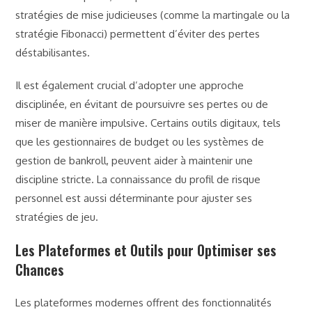
stratégies de mise judicieuses (comme la martingale ou la
stratégie Fibonacci) permettent d’éviter des pertes
déstabilisantes.
Il est également crucial d’adopter une approche
disciplinée, en évitant de poursuivre ses pertes ou de
miser de manière impulsive. Certains outils digitaux, tels
que les gestionnaires de budget ou les systèmes de
gestion de bankroll, peuvent aider à maintenir une
discipline stricte. La connaissance du profil de risque
personnel est aussi déterminante pour ajuster ses
stratégies de jeu.
Les Plateformes et Outils pour Optimiser ses
Chances
Les plateformes modernes offrent des fonctionnalités