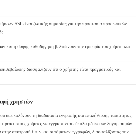
ιήσεων SSL είναι ζωτικής σημασίας για την προστασία προσωπικών
ής.
ν και η σαφής καθοδήγηση βελτιώνουν την εμπειρία του χρήστη και
πιβεβαίωσης διασφαλίζουν ότι ο χρήστης είναι πραγματικός και
γραφή χρηστών
ου διευκολύνουν τη διαδικασία εγγραφής και επαλήθευσης ταυτότητας.
ιτρέπει στους χρήστες να εγγράφονται εύκολα μέσω των λογαριασμών
ά στην αποτροπή bots και αυτόματων εγγραφών, διασφαλίζοντας την