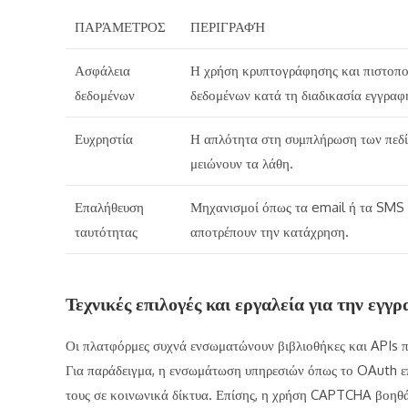
ΠΑΡΆΜΕΤΡΟΣ
ΠΕΡΙΓΡΑΦΉ
Ασφάλεια
Η χρήση κρυπτογράφησης και πιστοπο
δεδομένων
δεδομένων κατά τη διαδικασία εγγραφ
Ευχρηστία
Η απλότητα στη συμπλήρωση των πεδίω
μειώνουν τα λάθη.
Επαλήθευση
Μηχανισμοί όπως τα email ή τα SMS ε
ταυτότητας
αποτρέπουν την κατάχρηση.
Τεχνικές επιλογές και εργαλεία για την εγ
Οι πλατφόρμες συχνά ενσωματώνουν βιβλιοθήκες και APIs π
Για παράδειγμα, η ενσωμάτωση υπηρεσιών όπως το OAuth επ
τους σε κοινωνικά δίκτυα. Επίσης, η χρήση CAPTCHA βοηθ