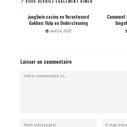
VOUS DEVRIEZ ÉGALEMENT AIMER
jungliwin casino en Verantwoord
Comment N
Gokken: Hulp en Ondersteuning
bingo
avril 24, 2025
Laisser un commentaire
Comment
Enter
Enter