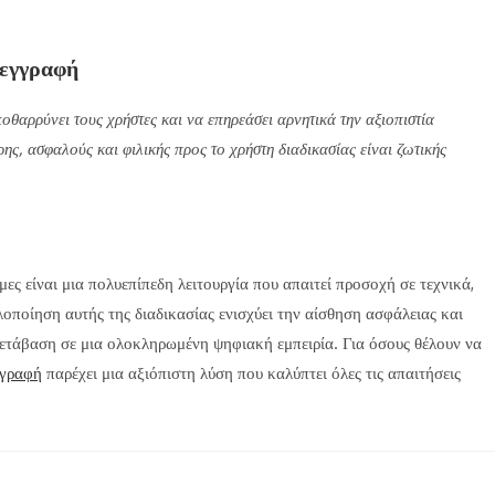
 εγγραφή
οθαρρύνει τους χρήστες και να επηρεάσει αρνητικά την αξιοπιστία
ης, ασφαλούς και φιλικής προς το χρήστη διαδικασίας είναι ζωτικής
ες είναι μια πολυεπίπεδη λειτουργία που απαιτεί προσοχή σε τεχνικά,
λοποίηση αυτής της διαδικασίας ενισχύει την αίσθηση ασφάλειας και
ετάβαση σε μια ολοκληρωμένη ψηφιακή εμπειρία. Για όσους θέλουν να
γραφή
παρέχει μια αξιόπιστη λύση που καλύπτει όλες τις απαιτήσεις