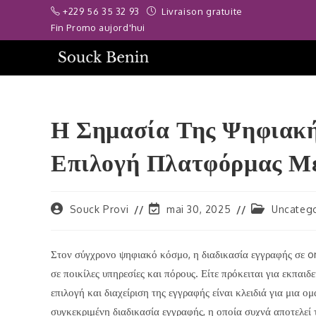
Skip
ahabet
deneme bonusu veren siteler
sahabet
antalya Escort Bayan
เ
+229 56 35 32 93
Livraison gratuite
to
Fin Promo aujord'hui
content
Η Σημασία Της Ψηφιακή
Επιλογή Πλατφόρμας Μ
Auteur/autrice
Dernière
Post
Souck Provi
mai 30, 2025
Uncatego
de
modification
category:
la
de
publication :
la
Στον σύγχρονο ψηφιακό κόσμο, η διαδικασία εγγραφής σε on
publication :
σε ποικίλες υπηρεσίες και πόρους. Είτε πρόκειται για εκπαι
επιλογή και διαχείριση της εγγραφής είναι κλειδιά για μια 
συγκεκριμένη διαδικασία εγγραφής, η οποία συχνά αποτελεί 