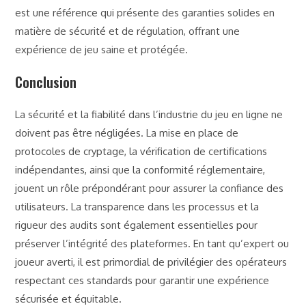
est une référence qui présente des garanties solides en
matière de sécurité et de régulation, offrant une
expérience de jeu saine et protégée.
Conclusion
La sécurité et la fiabilité dans l’industrie du jeu en ligne ne
doivent pas être négligées. La mise en place de
protocoles de cryptage, la vérification de certifications
indépendantes, ainsi que la conformité réglementaire,
jouent un rôle prépondérant pour assurer la confiance des
utilisateurs. La transparence dans les processus et la
rigueur des audits sont également essentielles pour
préserver l’intégrité des plateformes. En tant qu’expert ou
joueur averti, il est primordial de privilégier des opérateurs
respectant ces standards pour garantir une expérience
sécurisée et équitable.