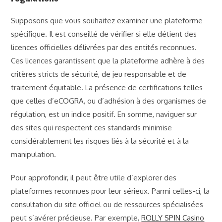
Supposons que vous souhaitez examiner une plateforme
spécifique. Il est conseillé de vérifier si elle détient des
licences officielles délivrées par des entités reconnues.
Ces licences garantissent que la plateforme adhère à des
critères stricts de sécurité, de jeu responsable et de
traitement équitable. La présence de certifications telles
que celles d’eCOGRA, ou d’adhésion à des organismes de
régulation, est un indice positif. En somme, naviguer sur
des sites qui respectent ces standards minimise
considérablement les risques liés à la sécurité et à la
manipulation.
Pour approfondir, il peut être utile d’explorer des
plateformes reconnues pour leur sérieux. Parmi celles-ci, la
consultation du site officiel ou de ressources spécialisées
peut s’avérer précieuse. Par exemple,
ROLLY SPIN Casino