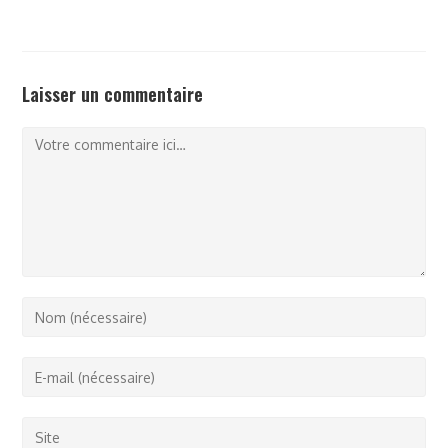
Laisser un commentaire
Comment
Enter
your
name
Enter
or
your
username
email
Saisir
to
address