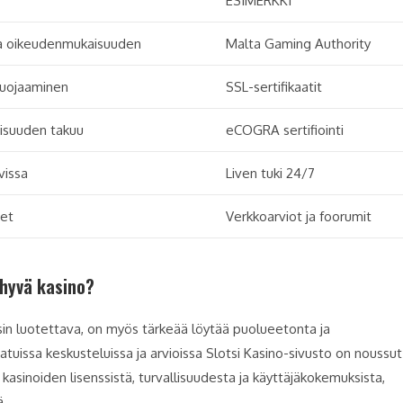
ESIMERKKI
ja oikeudenmukaisuuden
Malta Gaming Authority
 suojaaminen
SSL-sertifikaatit
isuuden takuu
eCOGRA sertifiointi
vissa
Liven tuki 24/7
eet
Verkkoarviot ja foorumit
hyvä kasino?
in luotettava, on myös tärkeää löytää puolueetonta ja
tuissa keskusteluissa ja arvioissa Slotsi Kasino-sivusto on noussut
kasinoiden lisenssistä, turvallisuudesta ja käyttäjäkokemuksista,
ä.