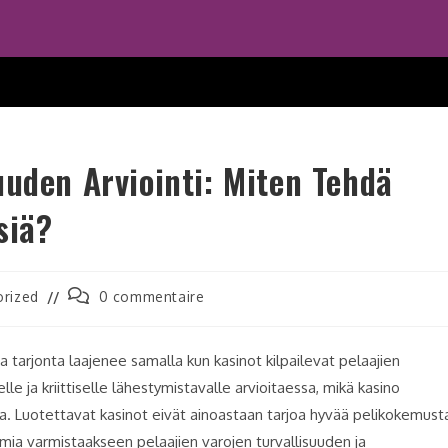
ว็บสล็อต
สล็อต
Terra Sancta Blog
padişahbet giriş
betoffice
casino no
uuden Arviointi: Miten Tehdä
siä?
Commentaires
rized
0 commentaire
de
la
publication :
 tarjonta laajenee samalla kun kasinot kilpailevat pelaajien
e ja kriittiselle lähestymistavalle arvioitaessa, mikä kasino
. Luotettavat kasinot eivät ainoastaan tarjoa hyvää pelikokemust
mia varmistaakseen pelaajien varojen turvallisuuden ja