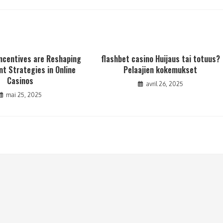
ncentives are Reshaping
flashbet casino Huijaus tai totuus?
t Strategies in Online
Pelaajien kokemukset
Casinos
avril 26, 2025
mai 25, 2025