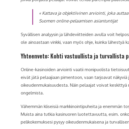
« Kattava ja objektiivinen arviointi, joka autta
Suomen online-pelaamisen asiantuntijat
Syvällisen analyysin ja lähdeviitteiden avulla voit hel
ole ainoastaan vinkki, vaan myös ohje, kuinka lähestyä kasi
Yhteenveto: Kohti vastuullista ja turvallista
Online-kasinoiden arviointi vaatii monipuolista tietoisuutt
eivät jätä pelaajiaan pimentoon, vaan tarjoavat näkyviä ja
oikeudenmukaisuudesta. Näin pelaajat voivat keskittyä n
ongelmista.
Vähemmän kliseisiä markkinointipuheita ja enemmän to
Muista aina tutkia kasinuoren luotettavuutta, esim. onko 
pelikokemuksesi pysyy oikeudenmukaisena ja turvallise