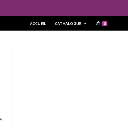
n aams
galabet
jojobet
casino.etiopiamagica.it
leggi la guida
zlibry
Den
ACCUEIL
CATHALOGUE
0
a,