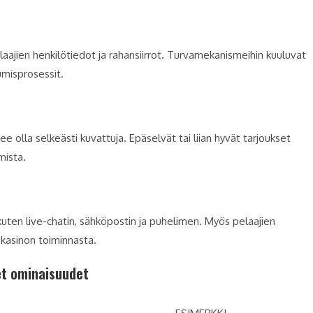
laajien henkilötiedot ja rahansiirrot. Turvamekanismeihin kuuluvat
umisprosessit.
e olla selkeästi kuvattuja. Epäselvät tai liian hyvät tarjoukset
mista.
uten live-chatin, sähköpostin ja puhelimen. Myös pelaajien
 kasinon toiminnasta.
et ominaisuudet