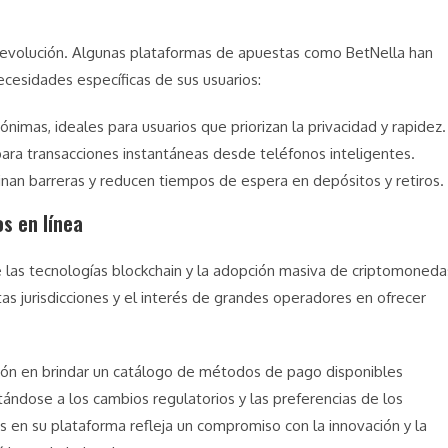
evolución. Algunas plataformas de apuestas como BetNella han
esidades específicas de sus usuarios:
nónimas, ideales para usuarios que priorizan la privacidad y rapidez.
a transacciones instantáneas desde teléfonos inteligentes.
nan barreras y reducen tiempos de espera en depósitos y retiros.
s en línea
 las tecnologías blockchain y la adopción masiva de criptomoneda
tas jurisdicciones y el interés de grandes operadores en ofrecer
ión en brindar un catálogo de métodos de pago disponibles
ptándose a los cambios regulatorios y las preferencias de los
 en su plataforma refleja un compromiso con la innovación y la