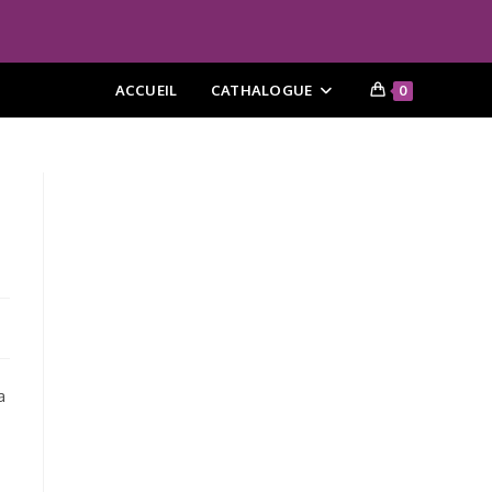
on aams
galabet
jojobet
casino.etiopiamagica.it
leggi la guida
zlibry
De
ACCUEIL
CATHALOGUE
0
a