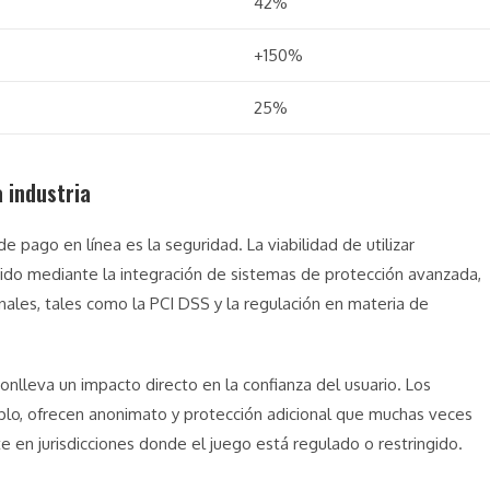
42%
+150%
25%
a industria
 pago en línea es la seguridad. La viabilidad de utilizar
cido mediante la integración de sistemas de protección avanzada,
nales, tales como la PCI DSS y la regulación en materia de
lleva un impacto directo en la confianza del usuario. Los
lo, ofrecen anonimato y protección adicional que muchas veces
e en jurisdicciones donde el juego está regulado o restringido.