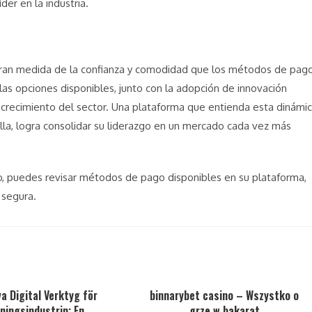
der en la industria.
n gran medida de la confianza y comodidad que los métodos de pag
n las opciones disponibles, junto con la adopción de innovación
y crecimiento del sector. Una plataforma que entienda esta dinámi
la, logra consolidar su liderazgo en un mercado cada vez más
o, puedes revisar métodos de pago disponibles en su plataforma,
 segura.
va Digital Verktyg för
binnarybet casino – Wszystko o
dningsindustrin: En
grze w bakarat