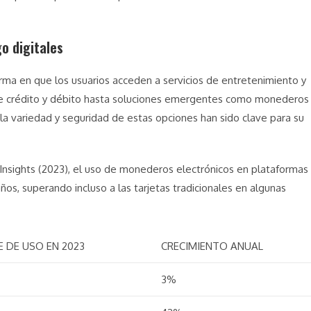
o digitales
rma en que los usuarios acceden a servicios de entretenimiento y
 de crédito y débito hasta soluciones emergentes como monederos
la variedad y seguridad de estas opciones han sido clave para su
Insights (2023), el uso de monederos electrónicos en plataformas
ños, superando incluso a las tarjetas tradicionales en algunas
 DE USO EN 2023
CRECIMIENTO ANUAL
3%