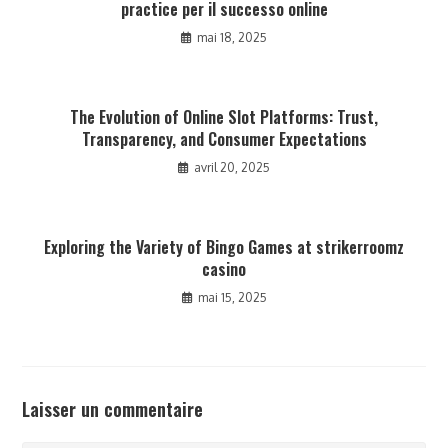
practice per il successo online
mai 18, 2025
The Evolution of Online Slot Platforms: Trust,
Transparency, and Consumer Expectations
avril 20, 2025
Exploring the Variety of Bingo Games at strikerroomz
casino
mai 15, 2025
Laisser un commentaire