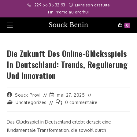
Skip
skorbet
jojobet
kingroyal
deneme bonusu
meritking
jojobet
jojobet
+229 56 35 32 93
Livraison gratuite
to
Fin Promo aujord'hui
content
0
Die Zukunft Des Online-Glücksspiels
In Deutschland: Trends, Regulierung
Und Innovation
Auteur/autrice
Dernière
Souck Provi
mai 27, 2025
de
modification
Post
Commentaires
Uncategorized
0 commentaire
la
de
category:
de
publication :
la
la
publication :
publication :
Das Glücksspiel in Deutschland erlebt derzeit eine
fundamentale Transformation, die sowohl durch