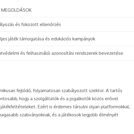
S MEGOLDÁSOK
ályozás és fokozott ellenőrzés
ljes játék támogatása és edukációs kampányok
atvédelmi és felhasználói azonosítási rendszerek bevezetése
ikusan fejlődő, folyamatosan szabályozott szektor. A tartós
ntosabb, hogy a szolgáltatók és a jogalkotók közös erővel
 játékfeltételeket. Ezért is érdemes társulni olyan platformokkal,
gmagasabb szabványoknak, és a játékosok legjobb élményét