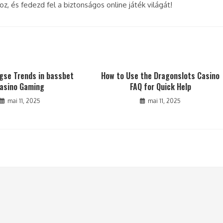
, és fedezd fel a biztonságos online játék világát!
se Trends in bassbet
How to Use the Dragonslots Casino
asino Gaming
FAQ for Quick Help
mai 11, 2025
mai 11, 2025