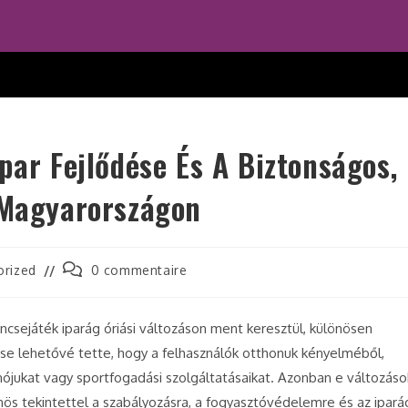
อต
สล็อต
Terra Sancta Blog
betoffice
betoffice
casino non aams
galab
par Fejlődése És A Biztonságos,
 Magyarországon
Commentaires
orized
0 commentaire
de
la
publication :
encsejáték iparág óriási változáson ment keresztül, különösen
se lehetővé tette, hogy a felhasználók otthonuk kényelméből,
ójukat vagy sportfogadási szolgáltatásaikat. Azonban e változáso
ös tekintettel a szabályozásra, a fogyasztóvédelemre és az ipará