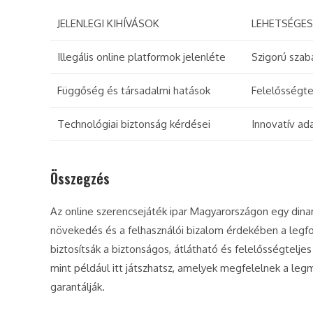
JELENLEGI KIHÍVÁSOK
LEHETSÉGE
Illegális online platformok jelenléte
Szigorú szab
Függőség és társadalmi hatások
Felelősségte
Technológiai biztonság kérdései
Innovatív ad
Összegzés
Az online szerencsejáték ipar Magyarországon egy dinam
növekedés és a felhasználói bizalom érdekében a legfo
biztosítsák a biztonságos, átlátható és felelősségteljes
mint például itt játszhatsz, amelyek megfelelnek a le
garantálják.