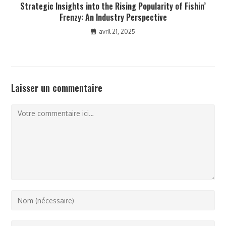
Strategic Insights into the Rising Popularity of Fishin’
Frenzy: An Industry Perspective
avril 21, 2025
Laisser un commentaire
Comment
Enter
your
name