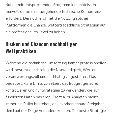
Nutzer mit entsprechenden Programmierkenntnissen
sinnvoll, da sie eine tiefgehende technische Kompetenz
erfordert. Dennoch eröffnet die Nutzung solcher
Plattformen die Chance, wettertragschliche Strategien auf
ein professionelles Level zu heben.
Risiken und Chancen nachhaltiger
Wettpraktiken
Während die technische Umsetzung immer professioneller
wird, besteht gleichzeitig die Notwendigkeit, Wetten
verantwortungsvoll und nachhaltig zu gestalten. Das
bedeutet, klare Limits zu setzen, das Budget genau zu
kontrollieren und nur Strategien zu verwenden, die auf
fundierten Daten basieren. Trotz aller Analysen bleibt
immer ein Risiko bestehen, da unvorhersehbare Ereignisse
den Lauf der Dinge verändern können. Die beste Strategie