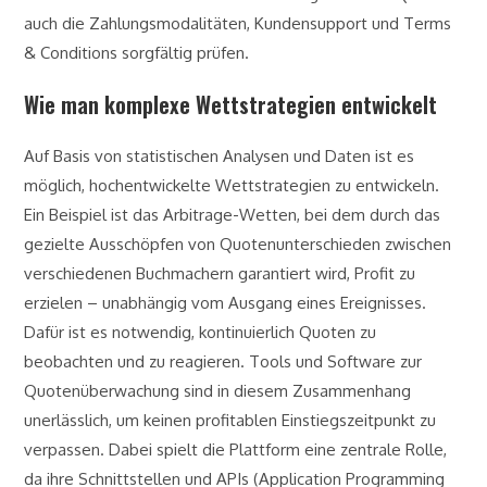
auch die Zahlungsmodalitäten, Kundensupport und Terms
& Conditions sorgfältig prüfen.
Wie man komplexe Wettstrategien entwickelt
Auf Basis von statistischen Analysen und Daten ist es
möglich, hochentwickelte Wettstrategien zu entwickeln.
Ein Beispiel ist das Arbitrage-Wetten, bei dem durch das
gezielte Ausschöpfen von Quotenunterschieden zwischen
verschiedenen Buchmachern garantiert wird, Profit zu
erzielen – unabhängig vom Ausgang eines Ereignisses.
Dafür ist es notwendig, kontinuierlich Quoten zu
beobachten und zu reagieren. Tools und Software zur
Quotenüberwachung sind in diesem Zusammenhang
unerlässlich, um keinen profitablen Einstiegszeitpunkt zu
verpassen. Dabei spielt die Plattform eine zentrale Rolle,
da ihre Schnittstellen und APIs (Application Programming