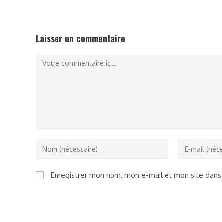
Laisser un commentaire
Comment
Enter
Enter
your
your
name
email
Enregistrer mon nom, mon e-mail et mon site dans
or
address
username
to
to
comment
comment