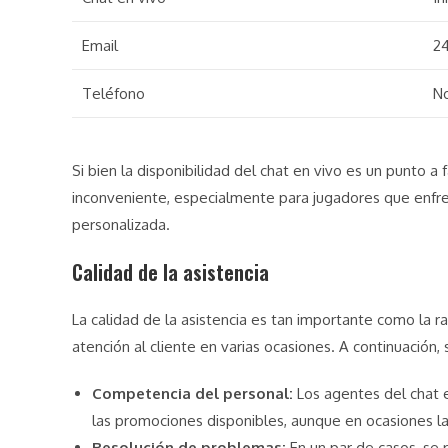
Email
24
Teléfono
No
Si bien la disponibilidad del chat en vivo es un punto 
inconveniente, especialmente para jugadores que enfr
personalizada.
Calidad de la asistencia
La calidad de la asistencia es tan importante como la r
atención al cliente en varias ocasiones. A continuación,
Competencia del personal:
Los agentes del chat e
las promociones disponibles, aunque en ocasiones la
Resolución de problemas:
En un par de casos, se r