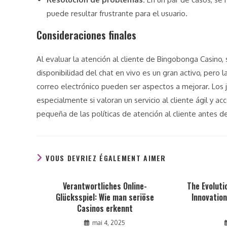
puede resultar frustrante para el usuario.
Consideraciones finales
Al evaluar la atención al cliente de Bingobonga Casino
disponibilidad del chat en vivo es un gran activo, pero
correo electrónico pueden ser aspectos a mejorar. Los 
especialmente si valoran un servicio al cliente ágil y a
pequeña de las políticas de atención al cliente antes
VOUS DEVRIEZ ÉGALEMENT AIMER
Verantwortliches Online-
The Evoluti
Glücksspiel: Wie man seriöse
Innovatio
Casinos erkennt
mai 4, 2025