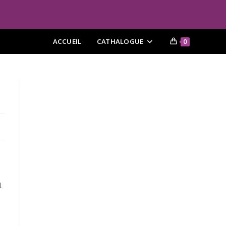
ino non aams
galabet
jojobet
casino.etiopiamagica.it
casino non aams
ACCUEIL
CATHALOGUE
0
l