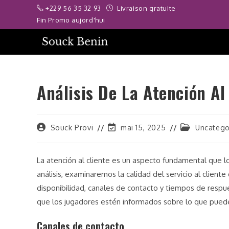
Skip
iş
sahabet
deneme bonusu veren siteler
onwin
sahabet
antalya Escor
+229 56 35 32 93
Livraison gratuite
to
Fin Promo aujord'hui
content
Análisis De La Atención A
Auteur/autrice
Dernière
Post
Souck Provi
mai 15, 2025
Uncatego
de
modification
category:
la
de
publication :
la
La atención al cliente es un aspecto fundamental que lo
publication :
análisis, examinaremos la calidad del servicio al client
disponibilidad, canales de contacto y tiempos de respue
que los jugadores estén informados sobre lo que pued
Canales de contacto