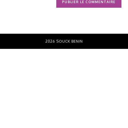
2026 SOUCK BENIN