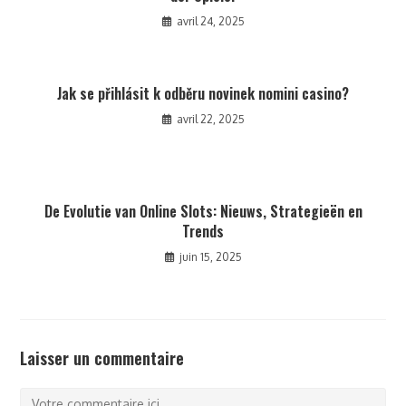
avril 24, 2025
Jak se přihlásit k odběru novinek nomini casino?
avril 22, 2025
De Evolutie van Online Slots: Nieuws, Strategieën en
Trends
juin 15, 2025
Laisser un commentaire
Comment