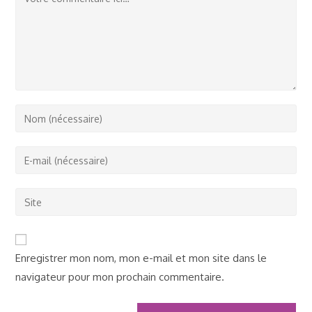
Enter
your
name
Enter
or
your
username
email
Saisir
to
address
l’URL
comment
to
de
comment
votre
Enregistrer mon nom, mon e-mail et mon site dans le
site
navigateur pour mon prochain commentaire.
(facultatif)