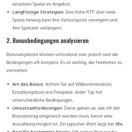
einzelnen Spiele im Angebot.
Langfristige Strategien:
Eine hohe RTP über viele
Spiele hinweg kann Ihre Verlustquote verringern und
Ihre Spielzeit verlängern.
2. Bonusbedingungen analysieren
Bonusangebote können verlockend sein, jedoch sind die
Bedingungen oft komplex. Es ist wichtig, die Feinheiten zu
verstehen:
Art des Bonus:
Achten Sie auf Willkommensboni,
Einzahlungsboni und Freispiele. Jeder Typ hat
unterschiedliche Bedingungen.
Umsatzanforderungen:
Diese geben an, wie oft der
Bonusbetrag umgesetzt werden muss, bevor eine
Auszahlung möglich ist. Ein typischer Wert liegt bei
35x
.
Boni für bestimmte Spiele:
Oft gelten Boni nur für