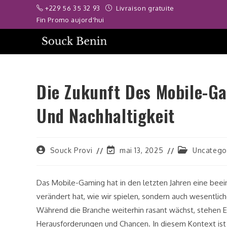
Skip
sahabet
deneme bonusu veren siteler
onwin
sahabet
antalya Escort 
+229 56 35 32 93
Livraison gratuite
to
Fin Promo aujord'hui
content
Die Zukunft Des Mobile-Ga
Und Nachhaltigkeit
Auteur/autrice
Dernière
Post
Souck Provi
mai 13, 2025
Uncatego
de
modification
category:
la
de
publication :
la
Das Mobile-Gaming hat in den letzten Jahren eine beein
publication :
verändert hat, wie wir spielen, sondern auch wesentlich
Während die Branche weiterhin rasant wächst, stehen En
Herausforderungen und Chancen. In diesem Kontext ist e