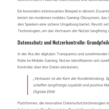
Ein besonders interessantes Beispiel in diesem Zusam
bietet ein modernes mobiles Gaming-Ökosystem, das n
den Spielern eine sichere Umgebung bietet. Revolt se
Technologien, um das Vertrauen der Nutzer langfristig z
Datenschutz und Nutzerkontrolle: Grundpfeil
In der Ära der digitalen Transparenz und zunehmender
Rolle im Mobile-Gaming. Nutzer identifizieren sich zun
Kontrolle über ihre Daten einräumen.
„Vertrauen ist der Kern der Kundenbindung. S
schaffen langfristige Loyalität und positive 
Digitale Ethik
Plattformen, die innovative Datenschutztechnologien i