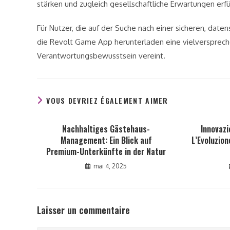
stärken und zugleich gesellschaftliche Erwartungen erfü
Für Nutzer, die auf der Suche nach einer sicheren, dat
die Revolt Game App herunterladen eine vielverspreche
Verantwortungsbewusstsein vereint.
VOUS DEVRIEZ ÉGALEMENT AIMER
Nachhaltiges Gästehaus-
Innovazi
Management: Ein Blick auf
L’Evoluzion
Premium-Unterkünfte in der Natur
mai 4, 2025
Laisser un commentaire