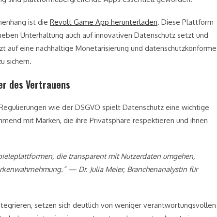
menhang ist die
Revolt Game App herunterladen
. Diese Plattform
eben Unterhaltung auch auf innovativen Datenschutz setzt und
tzt auf eine nachhaltige Monetarisierung und datenschutzkonforme
u sichern.
er des Vertrauens
 Regulierungen wie der DSGVO spielt Datenschutz eine wichtige
ehmend mit Marken, die ihre Privatsphäre respektieren und ihnen
pieleplattformen, die transparent mit Nutzerdaten umgehen,
Markenwahrnehmung.“ — Dr. Julia Meier, Branchenanalystin für
ntegrieren, setzen sich deutlich von weniger verantwortungsvollen