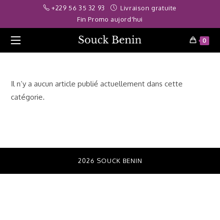
Skip
is giriş
Galabet
Padişahbet
https://khmerwavehub.com
porno izle
H
+229 56 35 32 93
Livraison gratuite
to
Fin Promo aujord'hui
content
0
Il n’y a aucun article publié actuellement dans cette
catégorie.
2026 SOUCK BENIN