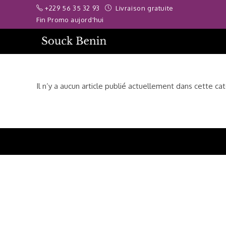
Skip
bahis giriş
Galabet
Padişahbet
https://khmerwavehub.com
porno iz
+229 56 35 32 93
Livraison gratuite
to
Fin Promo aujord'hui
content
Il n’y a aucun article publié actuellement dans cette ca