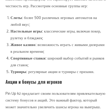
честность игр. Рассмотрим основные группы игр:
Слоты:
более 500 различных игровых автоматов на
любой вкус;
Настольные игры:
классические игры, включая покер,
рулетку и блэкджек;
Живое казино:
возможность играть с живыми дилерами
в реальном времени;
Спортивные ставки:
широкий выбор событий и рынков
для ставок;
Турниры:
регулярные акции и турниры с призами.
Акции и бонусы для игроков
Pin Up kz предлагает своим пользователям привлекательную
систему бонусов и акций. Это важный фактор, который
может значительно увеличить шансы игрока на выигрыш.